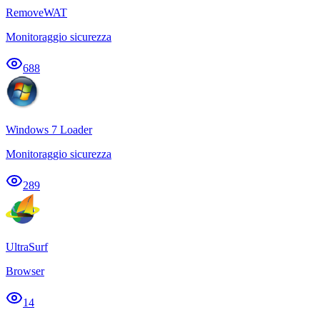
RemoveWAT
Monitoraggio sicurezza
688
Windows 7 Loader
Monitoraggio sicurezza
289
UltraSurf
Browser
14