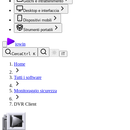
Giochi e intrattenimento
Desktop e interfaccia
Dispositivi mobili
Strumenti portatili
io
win
Cerca
Ctrl K
IT
Home
Tutti i software
Monitoraggio sicurezza
DVR Client