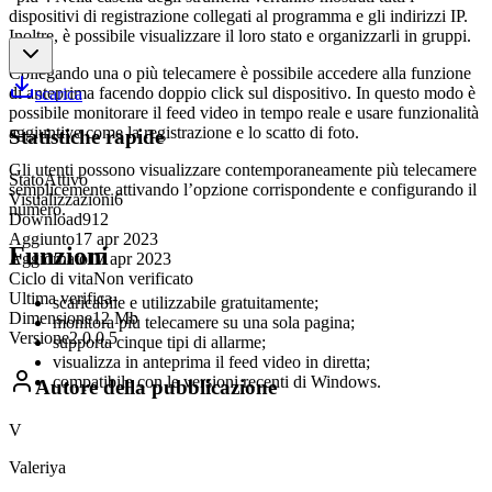
dispositivi di registrazione collegati al programma e gli indirizzi IP.
Inoltre, è possibile visualizzare il loro stato e organizzarli in gruppi.
Collegando una o più telecamere è possibile accedere alla funzione
di anteprima facendo doppio click sul dispositivo. In questo modo è
scarica
possibile monitorare il feed video in tempo reale e usare funzionalità
aggiuntive come la registrazione e lo scatto di foto.
Statistiche rapide
Gli utenti possono visualizzare contemporaneamente più telecamere
Stato
Attivo
semplicemente attivando l’opzione corrispondente e configurando il
Visualizzazioni
6
numero.
Download
912
Aggiunto
17 apr 2023
Funzioni
Aggiornato
17 apr 2023
Ciclo di vita
Non verificato
Ultima verifica
-
scaricabile e utilizzabile gratuitamente;
Dimensione
12 Mb
monitora più telecamere su una sola pagina;
Versione
2.0.0.5
supporta cinque tipi di allarme;
visualizza in anteprima il feed video in diretta;
compatibile con le versioni recenti di Windows.
Autore della pubblicazione
V
Valeriya