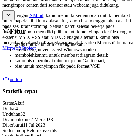
mengimpor konten dari scanner atau webcam juga didukung.
Mirip dengan
XMind
, kamu memiliki kemampuan untuk membuat
mind map detail. Untuk alasan ini, kamu bisa menggunakan alat ini
pada sesi brainstorming. Setelah kamu selesai bekerja pada
Fitur
proyekmu, kamu memiliki pilihan untuk menyimpan ke file dengan
ekstensi VSD, VSS atau VDX. Sebagai alternatif, kamu bisa
mencoba distribusi software lain yang dirilis oleh Microsoft bernama
gratis untuk diunduh dan digunakan;
Microsoft Project
.
cocok dengan versi-versi Windows modern;
membolehkanmu untuk membuat diagram detail;
kamu bisa membuat mind map dan Gantt chart;
bisa untuk menyimpan file pada format VSD.
unduh
Statistik cepat
Status
Aktif
Dilihat
4
Unduhan
32
Ditambahkan
27 Mei 2023
Diperbarui
11 Jul 2023
Siklus hidup
Belum diverifikasi
Terakhir diverifikasi
-