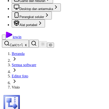
Game dan hiburan
Desktop dan antarmuka
Perangkat seluler
Alat portabel
io
win
Cari
Ctrl K
ID
Beranda
Semua software
Editor foto
Visio