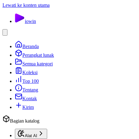
Lewati ke konten utama
io
win
Beranda
Perangkat lunak
Semua kategori
Koleksi
Top 100
Tentang
Kontak
Kirim
Bagian katalog
Alat AI