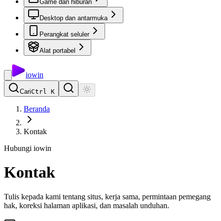
Game dan hiburan
Desktop dan antarmuka
Perangkat seluler
Alat portabel
io
win
Cari
Ctrl K
Beranda
Kontak
Hubungi iowin
Kontak
Tulis kepada kami tentang situs, kerja sama, permintaan pemegang
hak, koreksi halaman aplikasi, dan masalah unduhan.