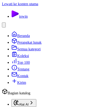
Lewati ke konten utama
io
win
Beranda
Perangkat lunak
Semua kategori
Koleksi
Top 100
Tentang
Kontak
Kirim
Bagian katalog
Alat AI