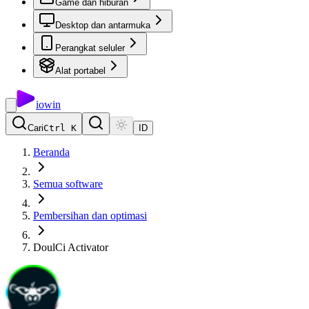
Game dan hiburan
Desktop dan antarmuka
Perangkat seluler
Alat portabel
io
win
Cari
Ctrl K
ID
Beranda
Semua software
Pembersihan dan optimasi
DoulCi Activator