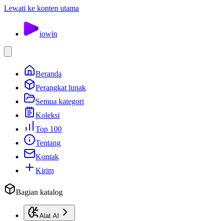
Lewati ke konten utama
io
win
Beranda
Perangkat lunak
Semua kategori
Koleksi
Top 100
Tentang
Kontak
Kirim
Bagian katalog
Alat AI