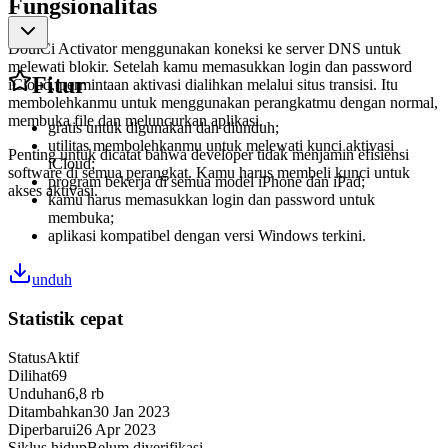
Fungsionalitas
DoulCi Activator menggunakan koneksi ke server DNS untuk
melewati blokir. Setelah kamu memasukkan login dan password
Fitur
iCloud, permintaan aktivasi dialihkan melalui situs transisi. Itu
membolehkanmu untuk menggunakan perangkatmu dengan normal,
membuka file dan meluncurkan aplikasi.
gratis untuk digunakan dan diunduh;
utilitas membolehkanmu untuk melewati kunci aktivasi
Penting untuk dicatat bahwa developer tidak menjamin efisiensi
iCloud;
software di semua perangkat. Kamu harus membeli kunci untuk
program bekerja di semua model iPhone dan iPad;
akses aktivasi.
kamu harus memasukkan login dan password untuk
membuka;
aplikasi kompatibel dengan versi Windows terkini.
unduh
Statistik cepat
Status
Aktif
Dilihat
69
Unduhan
6,8 rb
Ditambahkan
30 Jan 2023
Diperbarui
26 Apr 2023
Siklus hidup
Belum diverifikasi