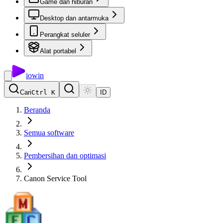
Game dan hiburan
Desktop dan antarmuka
Perangkat seluler
Alat portabel
io
win
Cari
Ctrl K
ID
Beranda
Semua software
Pembersihan dan optimasi
Canon Service Tool