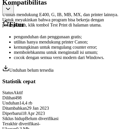
Kompatibilitas
Utilitas mendukung E400, G, IB, MB, MX, dan printer lainnya.
Untuk meyakinkan bahwa program bisa bekerja dengan
Fitur
perangkatmu, klik tombol Test Print di halaman utama.
pengunduhan dan penggunaan gratis;
utilitas hanya mendukung printer Canon;
kemungkinan untuk mengulang counter error;
membolehkanmu untuk menginstall isi umum;
cocok dengan semua versi modern dari Windows.
Unduhan belum tersedia
Statistik cepat
Status
Aktif
Dilihat
498
Unduhan
14,4 rb
Ditambahkan
29 Jan 2023
Diperbarui
18 Apr 2023
Siklus hidup
Belum diverifikasi
Terakhir diverifikasi
-
Ukuran
0,3 Mb