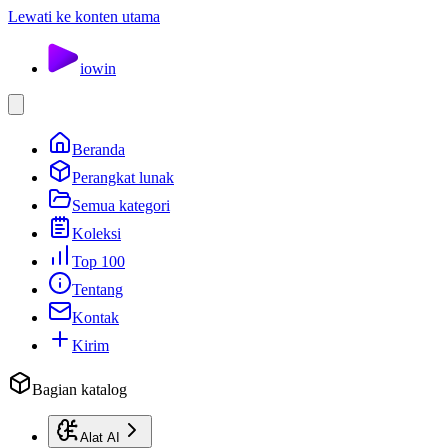
Lewati ke konten utama
io
win
Beranda
Perangkat lunak
Semua kategori
Koleksi
Top 100
Tentang
Kontak
Kirim
Bagian katalog
Alat AI