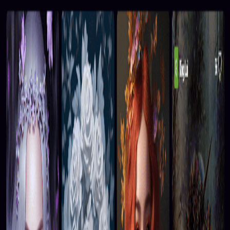
Keamanan dan privasi
Internet dan jaringan
Sistem dan perangkat keras
File, disk, dan arsip
Multimedia
Grafis dan desain
Office dan dokumen
Pengembangan
Bisnis dan keuangan
Pendidikan dan sains
Peta dan navigasi
Rumah dan hobi
Kesehatan dan medis