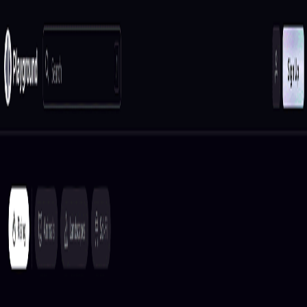
Lewati ke konten utama
io
win
Beranda
Perangkat lunak
Semua kategori
Koleksi
Top 100
Tentang
Kontak
Kirim
Bagian katalog
Alat AI