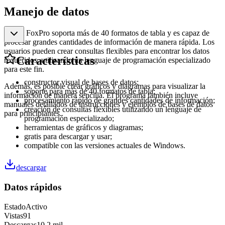
Manejo de datos
Visual FoxPro soporta más de 40 formatos de tabla y es capaz de
procesar grandes cantidades de información de manera rápida. Los
usuarios pueden crear consultas flexibles para encontrar los datos
Características
requeridos, utilizando un lenguaje de programación especializado
para este fin.
constructor visual de bases de datos;
Además, es posible crear gráficos y diagramas para visualizar la
soporte para más de 40 formatos de tabla;
información de manera sencilla. El programa también incluye
procesamiento rápido de grandes cantidades de información;
manuales detallados de instrucciones y ejemplos de bases de datos
creación de consultas flexibles utilizando un lenguaje de
para principiantes.
programación especializado;
herramientas de gráficos y diagramas;
gratis para descargar y usar;
compatible con las versiones actuales de Windows.
descargar
Datos rápidos
Estado
Activo
Vistas
91
Descargas
10,2 mil