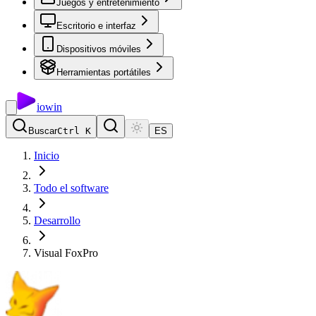
Juegos y entretenimiento
Escritorio e interfaz
Dispositivos móviles
Herramientas portátiles
io
win
Buscar
Ctrl K
ES
Inicio
Todo el software
Desarrollo
Visual FoxPro