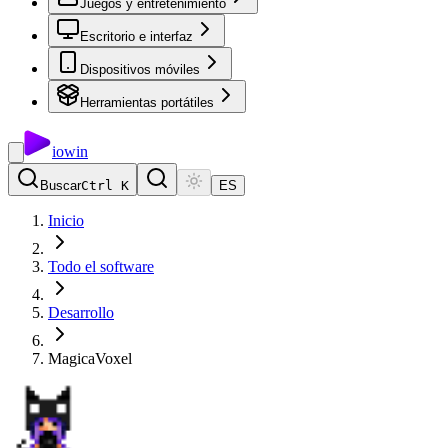
Juegos y entretenimiento
Escritorio e interfaz
Dispositivos móviles
Herramientas portátiles
io
win
Buscar
Ctrl K
ES
Inicio
Todo el software
Desarrollo
MagicaVoxel