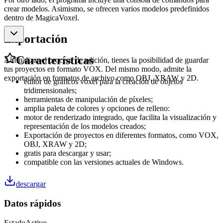
crear modelos. Asimismo, se ofrecen varios modelos predefinidos
dentro de MagicaVoxel.
Exportación
Características
Al finalizar el proceso de edición, tienes la posibilidad de guardar
tus proyectos en formato VOX. Del mismo modo, admite la
exportación en formatos de archivo como OBJ, XRAW y 2D.
editor de gráficos voxel para la creación de objetos
tridimensionales;
herramientas de manipulación de píxeles;
amplia paleta de colores y opciones de relleno:
motor de renderizado integrado, que facilita la visualización y
representación de los modelos creados;
Exportación de proyectos en diferentes formatos, como VOX,
OBJ, XRAW y 2D;
gratis para descargar y usar;
compatible con las versiones actuales de Windows.
descargar
Datos rápidos
Estado
Activo