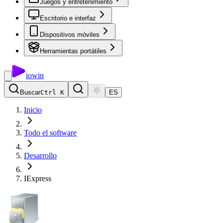
Juegos y entretenimiento
Escritorio e interfaz
Dispositivos móviles
Herramientas portátiles
io
win
Buscar
Ctrl K
ES
Inicio
Todo el software
Desarrollo
IExpress