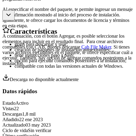
Al especificar el nombre del paquete, te permite ingresar un mensaje
de confirmación mostrado al inicio del proceso de instalación.
Igualmente, te ofrece cargar los documentos de licencia y términos
en esta etapa.
Características
A continuación, con el botón Agregar, es posible seleccionar los
elementos para incluir en el resultado final. Para crear archivos
gratis para descargar y usar;
compatibles con CAB, puedes descargar
Cab File Maker
. Si tienes
creación de paquetes de instalación autoextraíbles;
varios archivos ejecutables en el paquete, te ofrece especificar cuál a
tiene instrucciones paso a paso;
ejecutar. También, hay opción de agregar comandos posteriores a la
opción para ejecutar comandos posteriores a la instalación;
instalación.
compatible con todas las versiones actuales de Windows.
Descarga no disponible actualmente
Datos rápidos
Estado
Activo
Vistas
22
Descargas
1,8 mil
Añadido
22 ene 2023
Actualizado
03 may 2023
Ciclo de vida
Sin verificar
Última verificación
-