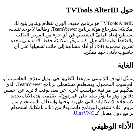
حول TVTools AlterID
TVTools AlterID هو برنامج خفيف الوزن لنظام ويندوز يتيح لك
إمكانيّة استرجاع هويّة برنامج TeamViewer. وطالما لا يوجد تثبيت،
تستطيع إبعاد الملفّ التشغيلي في أي جزء من القرص الصّلب
والضّغط عليه للتّشغيل. كما تتوفّر إمكانيّة حفظ الأداة على وحدة
تخزين محمولة USB أو أداة مشابهة إلى جانب تشغيلها على أي
حاسوب بأدنى جهد ممكن.
الغاية
يتمثّل الهدف الرّئيسي من هذا التّطبيق في تبديل معرّف الحاسوب أو
الحاسوب المحمول. ويصطدم مستعملي برنامج TeamViewer، الذي
يمكّنهم من مراقبة حواسيب أخرى عن بعد، بوقت لا تزيد عن خمس
دقائق، وهو ما يؤثّر سلبا على المردوديّة. صّمّمت هذه الأداة تحديدا
لاستجلاء الإشكاليات التي ظهرت وحلّها وإسعاف المستخدم من
لزوم إعادة تشغيل البرنامج دائما. بدلا من ذلك، بإمكانك استخدام
برامج دون مقابل كـ
UltraVNC
.
الأداء الوظيفي