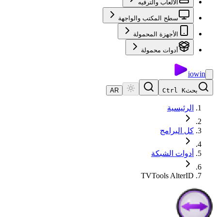
الألعاب والترفيه
سطح المكتب والواجهة
الأجهزة المحمولة
أدوات محمولة
io
win
بحث
Ctrl K
AR
الرئيسية
كل البرامج
أدوات الشبكة
TVTools AlterID