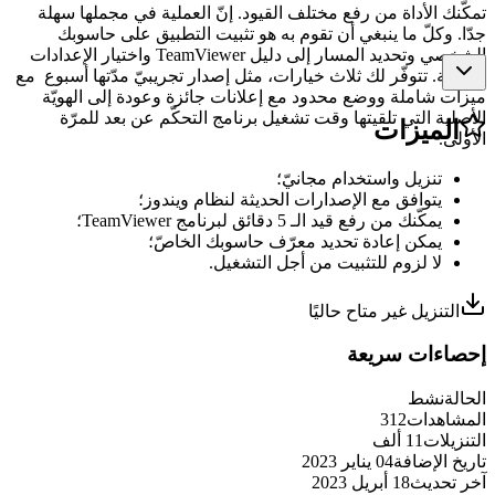
تمكّنك الأداة من رفع مختلف القيود. إنّ العملية في مجملها سهلة
جدّا. وكلّ ما ينبغي أن تقوم به هو تثبيت التطبيق على حاسوبك
الشخصي وتحديد المسار إلى دليل TeamViewer واختيار الإعدادات
اللاّزمة. تتوفّر لك ثلاث خيارات، مثل إصدار تجريبيّ مدّتها أسبوع مع
ميزات شاملة ووضع محدود مع إعلانات جائزة وعودة إلى الهويّة
الأصلية التي تلقيتها وقت تشغيل برنامج التحكّم عن بعد للمرّة
الميزات
الأولى.
تنزيل واستخدام مجانيّ؛
يتوافق مع الإصدارات الحديثة لنظام ويندوز؛
يمكّنك من رفع قيد الـ 5 دقائق لبرنامج TeamViewer؛
يمكن إعادة تحديد معرّف حاسوبك الخاصّ؛
لا لزوم للتثبيت من أجل التشغيل.
التنزيل غير متاح حاليًا
إحصاءات سريعة
الحالة
نشط
المشاهدات
312
التنزيلات
11 ألف
تاريخ الإضافة
04 يناير 2023
آخر تحديث
18 أبريل 2023