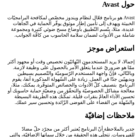
حول Avast
Avast هو برنامج فعّال لنظام ويندوز مخصّص لمكافحة البرامجيّات
الخبيثة ويهدف إلى تأمين إطار موثوق يوفّر الحماية في اتّجاهات
عديدة، مثلا، يتّسم التّطبيق بأوضاع مسح ضوئي كثيرة ومجموعة
شاملة من الأدوات لضمان سلامة الحاسوب من كافّة الجوانب.
استعراض موجز
إجمالا، لا يريد المستخدمون النّهائيّون تخصيص وقت أو مجهود أكثر
ممّا هو ضروريّ عندما يتعلّق الأمر بالحصول على وظيفة لازمة.
وبالتّالي، فإنّ واجهة المستخدم الرّسوميّة والتّصميم بسيطين
وبديهيّين جدّا في العمل. زيادة على السّهولة المذكورة آنفا، يقوم
البرنامج بتصنيف كلّ الأدوات والخصائص المتوفّرة. يمكنك، مثلا،
معالجة مشاكل الخصوصيّة والتحقّق من وضعيّة حماية حاسوبك أو
تحسين الأداء العامّ بنقرات قليلة. تمكّنك هذه الطّريقة البسيطة
والسّهلة من القضاء على الفوضى الزّائدة وتحسين سير عملك.
ملاحظات إضافيّة
جدير بالملاحظة أنّ البرنامج يُعتبر أكثر من مجرّد حلّ مضادّ
للفيروسات. تتجلّى هذه الحقيقة من خلال سماتها الإضافيّة، والتي