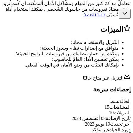
تتعامل مع كمّ كبير من المهام ومشاكل الأمان الممكنة. إن كنت تريد
حذف مضادّ فيروسات من حاسوبك الشّخصي، يمكنك استخدام أداة
خاصّة تُسمّى
Avast Clear
.
الميزات
التّنزيل والاستخدام مجانا؛
متوافق مع إصدارات نظام ويندوز الحديثة؛
يمكّنك من حماية نظامك من فيروسات البرامج الخبيثة؛
يمكن تحسين الأداء العامّ للحاسوب؛
بإمكانك التثبّت من وضع الأمان في الوقت الفعلي.
التنزيل غير متاح حاليًا
إحصاءات سريعة
الحالة
نشط
المشاهدات
15
التنزيلات
10
تاريخ الإضافة
08 أغسطس 2023
آخر تحديث
19 يونيو 2023
دورة الحياة
غير مؤكد