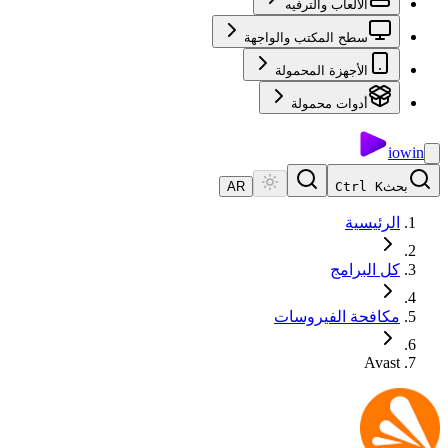
الألعاب والترفيه
سطح المكتب والواجهة
الأجهزة المحمولة
أدوات محمولة
io
win
بحث
Ctrl K
AR
الرئيسية
كل البرامج
مكافحة الفيروسات
Avast