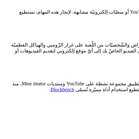
Mine imator هو برنامج فعّال لنظام ويندوز يمنحك إمكانيّة إنشاء رسوم متحرّكة ثلاثيّة الأبعاد من Minecraft وإرسالها للنّشر على منصّة الـ YouTube أو منصّات إلكترونيّة مشابهة. لإنجاز هذه المهام، تستطيع
 قصيرة متحرّكة بواسطة المكعّبات والأغراض والشّخصيّات من اللّعبة على غرار الزّومبي والهياكل العظميّة
لفيديو الخاصّ بك إلى أيّ موقع إلكتروني لتقديم الفيديوهات أو
يشترط التّطبيق مقدار متوسّط من موارد النّظام ليشتغل كما ينبغي. يمكنك ابتكار رسوم متحرّكة بسيطة مع أجزاء متحرّكة كثيرة. اكتسب التّطبيق مجموعة نشطة على YouTube ومنتديات Mine imator، منذ
يع استخدام أداة مميّزة تُسمّى
Blockbench
.