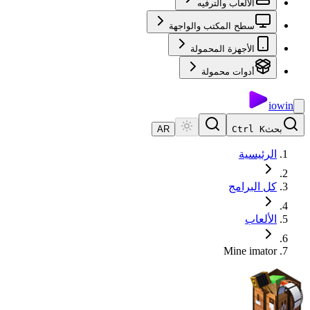
الألعاب والترفيه
سطح المكتب والواجهة
الأجهزة المحمولة
أدوات محمولة
io
win
بحث
Ctrl K
AR
الرئيسية
كل البرامج
الألعاب
Mine imator