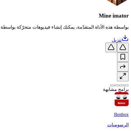
Mine imator
بواسطة هذه الأداة المتقدّمة، يمكنك إنشاء فيديوهات متحرّكة بواسطة نماذج Minecraft. كذلك، يمكنك جلب هياكل وأغراض ح
تنزيل
برامج مشابهة
Benbox
الرسوميات