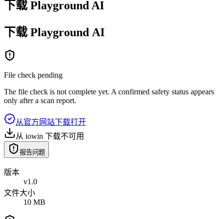
下载 Playground AI
下载
Playground
AI
File check pending
The file check is not complete yet. A confirmed safety status appears
only after a scan report.
从官方网站下载
打开
从 iowin 下载
不可用
报告问题
版本
v1.0
文件大小
10 MB