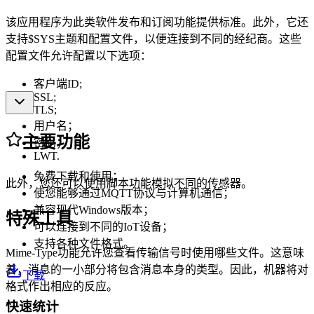
该应用程序为此类软件发布和订阅功能提供标准。此外，它还
支持$SYS主题和配置文件，以便连接到不同的经纪商。这些
配置文件允许配置以下选项：
客户端ID;
SSL;
TLS;
用户名；
主要功能
密码；
LWT.
免费下载和使用；
此外，您还可以使用脚本功能模拟不同的传感器。
使您能够通过MQTT协议与计算机通信；
兼容现代Windows版本；
特殊工具
可以连接到不同的IoT设备；
支持各种文件格式。
Mime-Type功能允许您查看传输信号时使用哪些文件。这意味
着，消息的一小部分将包含消息本身的类型。因此，机器将对
下载
格式作出相应的反应。
快速统计