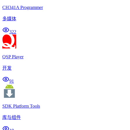
CH341A Programmer
多媒体
322
QSP Player
开发
91
SDK Platform Tools
库与组件