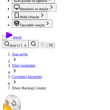
Oyunlar ve eğlence
Masaüstü ve arayüz
Mobil cihazlar
Taşınabilir araçlar
io
win
Ara
Ctrl K
TR
Ana sayfa
Tüm yazılımlar
Çevrimiçi hizmetler
Xbox Backup Creator