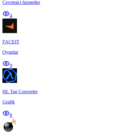
Çevrimiçi hizmetler
4
FACEIT
Oyunlar
9
HL Tag Converter
Grafik
8