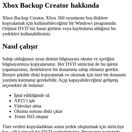
Xbox Backup Creator hakkında
Xbox Backup Creator, Xbox 360 oyunlarını boş disklere
kopyalamak için kullanabileceğiniz bir Windows programıdır.
Orijinal DVD’niz hasar görürse veya kaybolursa aldığınız bu
yedekleri kullanabilirsiniz.
Nasıl çalışır
Sahip olduğunuz oyun diskini bilgisayara okutur ve içeriğini
bilgisayarınıza kopyalarsınız. Her DVD sürücüsü ile bu işlemi
yapamazsınız, destekleyen bir donanıma sahip olmanız gerekir.
Benzer şekilde diski kopyalamak ve okumak için özel bir donanım
yazılımı kurmanız gerekebilir. Açıp kapayabileceğiniz gelişmiş
seçenekler de bulunur:
İptal edildiğinde sil
AP25’i işle
Videoları alma
Okuma sonrası diski çıkar
Temiz ISO oluştur
Tüm verileri kopyaladıktan sonra yedek oluşturmak için sürücüye
boş, çift katmanlı bir DVD yerleştirirsiniz. Programın içerisinde