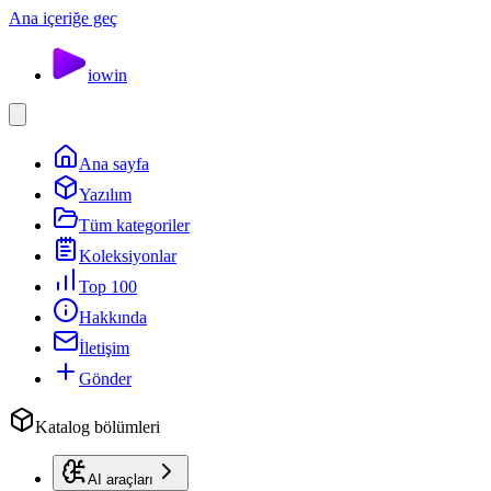
Ana içeriğe geç
io
win
Ana sayfa
Yazılım
Tüm kategoriler
Koleksiyonlar
Top 100
Hakkında
İletişim
Gönder
Katalog bölümleri
AI araçları