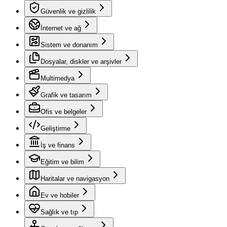
Güvenlik ve gizlilik
İnternet ve ağ
Sistem ve donanım
Dosyalar, diskler ve arşivler
Multimedya
Grafik ve tasarım
Ofis ve belgeler
Geliştirme
İş ve finans
Eğitim ve bilim
Haritalar ve navigasyon
Ev ve hobiler
Sağlık ve tıp