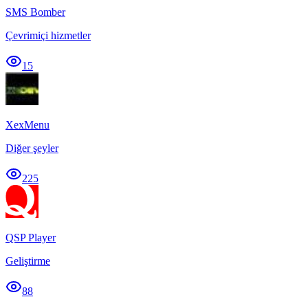
SMS Bomber
Çevrimiçi hizmetler
15
XexMenu
Diğer şeyler
225
QSP Player
Geliştirme
88