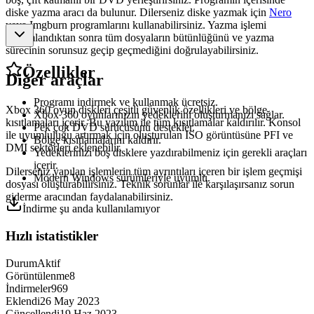
diske yazma aracı da bulunur. Dilerseniz diske yazmak için
Nero
veya Imgburn programlarını kullanabilirsiniz. Yazma işlemi
tamamlandıktan sonra tüm dosyaların bütünlüğünü ve yazma
sürecinin sorunsuz geçip geçmediğini doğrulayabilirsiniz.
Özellikler
Diğer araçlar
Programı indirmek ve kullanmak ücretsiz.
Xbox 360 oyun diskleri çeşitli güvenlik özellikleri ve bölge
Xbox 360 oyunlarınızın yedeklerini oluşturmanızı sağlar.
kısıtlamaları içerir. Bu yazılım ile tüm kısıtlamalar kaldırılır. Konsol
Pek çok DVD sürücüsünü destekler.
ile uyumluluğu artırmak için oluşturulan ISO görüntüsüne PFI ve
Bölge kısıtlamalarını kaldırır.
DMI sektörleri eklenebilir.
Yedeklerinizi boş disklere yazdırabilmeniz için gerekli araçları
içerir.
Dilerseniz yapılan işlemlerin tüm ayrıntıları içeren bir işlem geçmişi
Modern Windows sürümleriyle uyumlu.
dosyası oluşturabilirsiniz. Teknik sorunlar ile karşılaşırsanız sorun
giderme aracından faydalanabilirsiniz.
İndirme şu anda kullanılamıyor
Hızlı istatistikler
Durum
Aktif
Görüntülenme
8
İndirmeler
969
Eklendi
26 May 2023
Güncellendi
19 Haz 2023