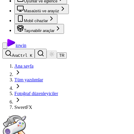
Oyunlar ve eğlence
Masaüstü ve arayüz
Mobil cihazlar
Taşınabilir araçlar
io
win
Ara
Ctrl K
TR
Ana sayfa
Tüm yazılımlar
Fotoğraf düzenleyiciler
SweetFX