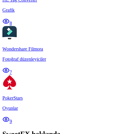
Grafik
8
Wondershare Filmora
Fotoğraf düzenleyiciler
7
PokerStars
Oyunlar
9