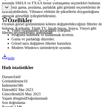
arasında SMAA ve FXAA kenar yumuşatma seçenekleri bulunur.
Dilerseniz gama, pozlama, parlaklık gibi görüntü seçeneklerini de
ayarlayabilirsiniz. Vibrance efektini ile piksellerin doygunluğunu
artırarak görselliği iyileştirebilirsiniz.
Özellikler
Oyunun görsel görünümünü kökten değiştirebileceğiniz filtreler de
bulunur. Karikatür, Tüplü TV, Siyah beyaz, Sepya, Vinyet gibi
Video oyunlarının görselliğini iyileştirir.
filtreler seçenekleriniz arasındadır.
Programı indirmek ve kullanmak ücretsiz.
Gama ve parlaklığı düzenler.
Görsel tarzı değiştiren filtreler barındırır.
Modern Windows sürümleriyle uyumlu.
indir
Hızlı istatistikler
Durum
Aktif
Görüntülenme
16
İndirmeler
586
Eklendi
02 Mar 2023
Güncellendi
26 May 2023
Yaşam döngüsü
Doğrulanmadı
Son doğrulama
-
Boyut
0,2 Mb