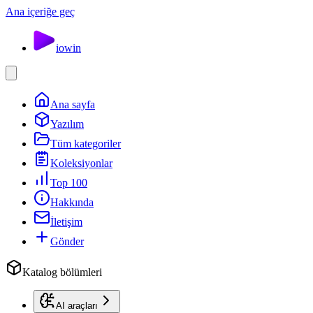
Ana içeriğe geç
io
win
Ana sayfa
Yazılım
Tüm kategoriler
Koleksiyonlar
Top 100
Hakkında
İletişim
Gönder
Katalog bölümleri
AI araçları