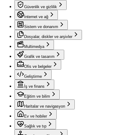
Güvenlik ve gizlilik
İnternet ve ağ
Sistem ve donanım
Dosyalar, diskler ve arşivler
Multimedya
Grafik ve tasarım
Ofis ve belgeler
Geliştirme
İş ve finans
Eğitim ve bilim
Haritalar ve navigasyon
Ev ve hobiler
Sağlık ve tıp