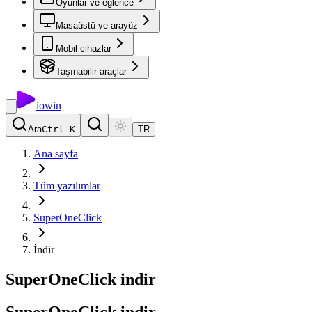
Oyunlar ve eğlence
Masaüstü ve arayüz
Mobil cihazlar
Taşınabilir araçlar
io
win
Ara
Ctrl K
TR
Ana sayfa
Tüm yazılımlar
SuperOneClick
İndir
SuperOneClick indir
SuperOneClick
indir