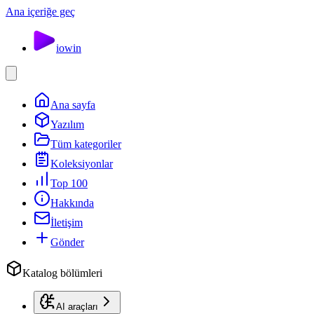
Ana içeriğe geç
io
win
Ana sayfa
Yazılım
Tüm kategoriler
Koleksiyonlar
Top 100
Hakkında
İletişim
Gönder
Katalog bölümleri
AI araçları