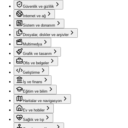
Güvenlik ve gizlilik
İnternet ve ağ
Sistem ve donanım
Dosyalar, diskler ve arşivler
Multimedya
Grafik ve tasarım
Ofis ve belgeler
Geliştirme
İş ve finans
Eğitim ve bilim
Haritalar ve navigasyon
Ev ve hobiler
Sağlık ve tıp