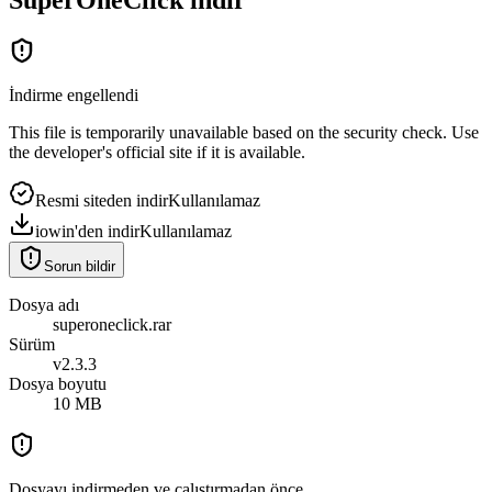
İndirme engellendi
This file is temporarily unavailable based on the security check. Use
the developer's official site if it is available.
Resmi siteden indir
Kullanılamaz
iowin'den indir
Kullanılamaz
Sorun bildir
Dosya adı
superoneclick.rar
Sürüm
v2.3.3
Dosya boyutu
10 MB
Dosyayı indirmeden ve çalıştırmadan önce