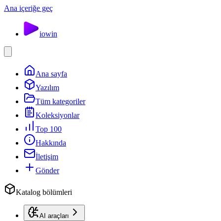
Ana içeriğe geç
io
win
Ana sayfa
Yazılım
Tüm kategoriler
Koleksiyonlar
Top 100
Hakkında
İletişim
Gönder
Katalog bölümleri
AI araçları