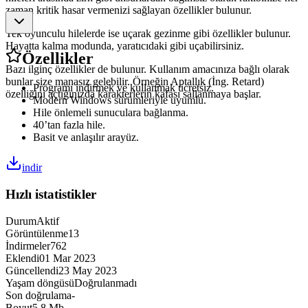
zaman kritik hasar vermenizi sağlayan özellikler bulunur.
Tek oyunculu hilelerde ise uçarak gezinme gibi özellikler bulunur.
Hayatta kalma modunda, yaratıcıdaki gibi uçabilirsiniz.
Özellikler
Bazı ilginç özellikler de bulunur. Kullanım amacınıza bağlı olarak
bunlar size manasız gelebilir. Örneğin Aptallık (İng. Retard)
Programı indirmek ve kullanmak ücretsiz.
özelliğini açtığınızda karakterlerin kafası sallanmaya başlar.
Modern Windows sürümleriyle uyumlu.
Hile önlemeli sunuculara bağlanma.
40’tan fazla hile.
Basit ve anlaşılır arayüz.
indir
Hızlı istatistikler
Durum
Aktif
Görüntülenme
13
İndirmeler
762
Eklendi
01 Mar 2023
Güncellendi
23 May 2023
Yaşam döngüsü
Doğrulanmadı
Son doğrulama
-
Boyut
5,8 Mb