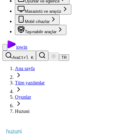
Oyunlar ve eğlence
Masaüstü ve arayüz
Mobil cihazlar
Taşınabilir araçlar
io
win
Ara
Ctrl K
TR
Ana sayfa
Tüm yazılımlar
Oyunlar
Huzuni