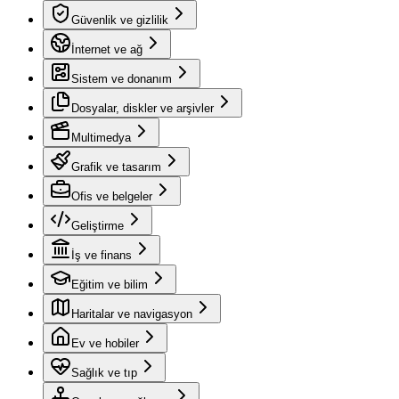
Güvenlik ve gizlilik
İnternet ve ağ
Sistem ve donanım
Dosyalar, diskler ve arşivler
Multimedya
Grafik ve tasarım
Ofis ve belgeler
Geliştirme
İş ve finans
Eğitim ve bilim
Haritalar ve navigasyon
Ev ve hobiler
Sağlık ve tıp