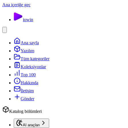
Ana içeriğe geç
io
win
Ana sayfa
Yazılım
Tüm kategoriler
Koleksiyonlar
Top 100
Hakkında
İletişim
Gönder
Katalog bölümleri
AI araçları