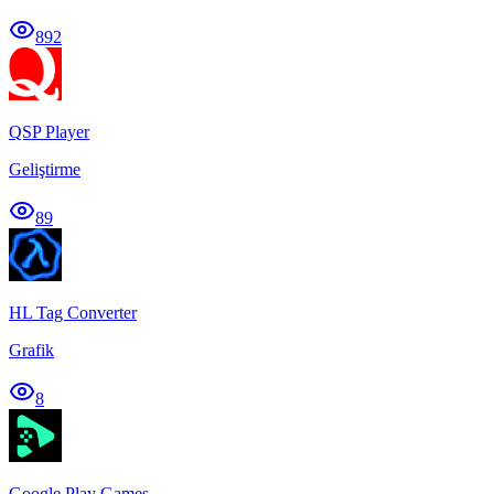
892
QSP Player
Geliştirme
89
HL Tag Converter
Grafik
8
Google Play Games