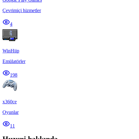
Çevrimiçi hizmetler
4
WinHiip
Emülatörler
198
x360ce
Oyunlar
11