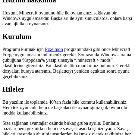
Huzuni hakkında
Huzuni, Minecraft oyununu hile ile oynamanızı sağlayan bir
Windows uygulamasıdır. Başkaları ile aynı sunucularda, onlara karşı
avantajlı iken oynarsınız.
Kurulum
Programı kurmak için
Pixelmon
programındaki gibi önce Minecraft
Forge uygulamasını indirmeniz gerekir. Sonrasında Windows arama
çubuğuna %appdata% yazıp sırasıyla “.minecraft > mods”
klasörlerine girersiniz. Bu klasörde tüm modlarınız bulunur. Gerekli
dosyaları buraya atarsınız. Başlatıcıyı yeniden açtıktan sonra oyuna
geçebilirsiniz.
Hileler
Bu yazılım ile toplamda 40’tan fazla hile komutu kullanabilirsiniz.
Hem tek oyunculu hem de başkaları ile oynadığınız çok oyunculu
modda kullanabilirsiniz.
Size sağlanan avantajlar özünde birkaç gruba ayrılır. Bunların
bazıları hem gezinirken hem de savaş sırasında işinize yarar. Savaş
hileleri arasında zırh gibi unsurlardan bağımsız olarak rakibinize her