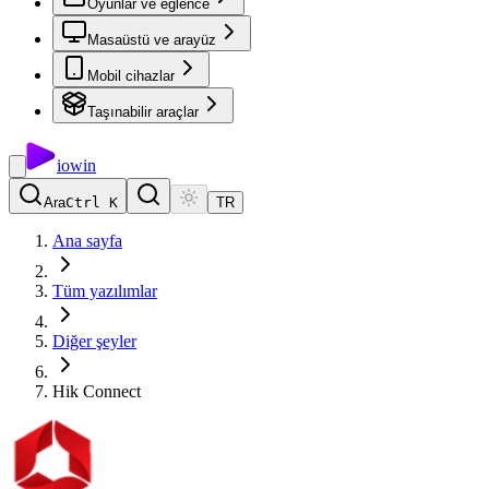
Oyunlar ve eğlence
Masaüstü ve arayüz
Mobil cihazlar
Taşınabilir araçlar
io
win
Ara
Ctrl K
TR
Ana sayfa
Tüm yazılımlar
Diğer şeyler
Hik Connect