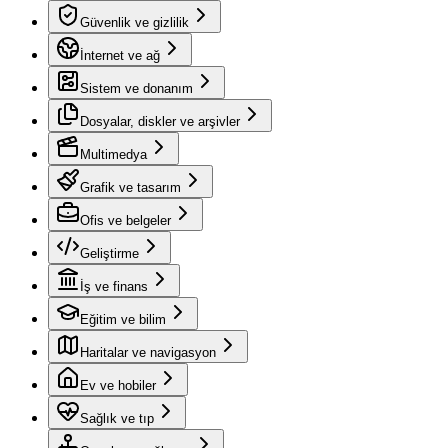
Güvenlik ve gizlilik
İnternet ve ağ
Sistem ve donanım
Dosyalar, diskler ve arşivler
Multimedya
Grafik ve tasarım
Ofis ve belgeler
Geliştirme
İş ve finans
Eğitim ve bilim
Haritalar ve navigasyon
Ev ve hobiler
Sağlık ve tıp