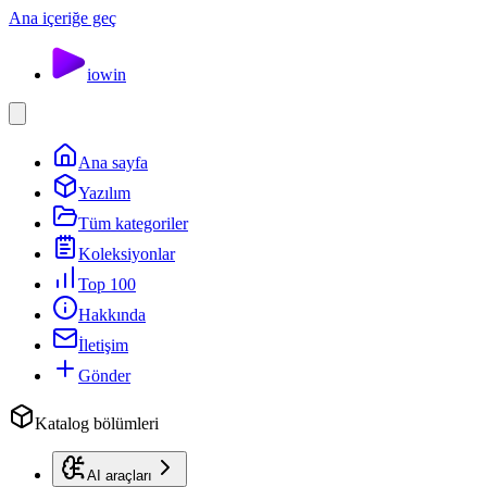
Ana içeriğe geç
io
win
Ana sayfa
Yazılım
Tüm kategoriler
Koleksiyonlar
Top 100
Hakkında
İletişim
Gönder
Katalog bölümleri
AI araçları