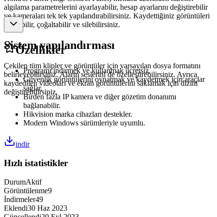
algılama parametrelerini ayarlayabilir, hesap ayarlarını değiştirebilir
ve kameraları tek tek yapılandırabilirsiniz. Kaydettiğiniz görüntüleri
taşıyabilir, çoğaltabilir ve silebilirsiniz.
Sistem yapılandırması
Özellikler
Çekilen tüm klipler ve görüntüler için varsayılan dosya formatını
Programı indirmek ve kullanmak ücretsiz.
belirleyebilirsiniz. Alarm seslerini de özelleştirebilirsiniz. Ayrıca
Güvenlik görüntülerini oynatmak ve kaydetmek için araçlar
kaydedilen videoları ve ekran görüntülerini saklamak için dizini
sağlar.
değiştirebilirsiniz.
Birden fazla IP kamera ve diğer gözetim donanımı
bağlanabilir.
Hikvision marka cihazları destekler.
Modern Windows sürümleriyle uyumlu.
indir
Hızlı istatistikler
Durum
Aktif
Görüntülenme
9
İndirmeler
49
Eklendi
30 Haz 2023
Güncellendi
20 Eyl 2023