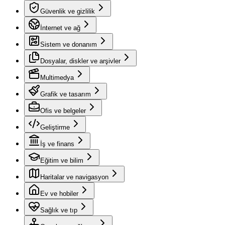
Güvenlik ve gizlilik
İnternet ve ağ
Sistem ve donanım
Dosyalar, diskler ve arşivler
Multimedya
Grafik ve tasarım
Ofis ve belgeler
Geliştirme
İş ve finans
Eğitim ve bilim
Haritalar ve navigasyon
Ev ve hobiler
Sağlık ve tıp