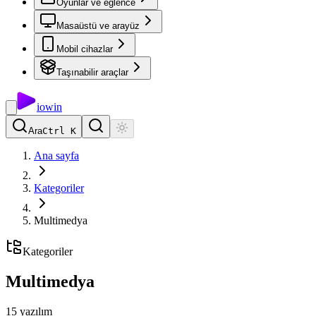
Oyunlar ve eğlence
Masaüstü ve arayüz
Mobil cihazlar
Taşınabilir araçlar
io
win
Ara
Ctrl K
Ana sayfa
Kategoriler
Multimedya
Kategoriler
Multimedya
15
yazılım