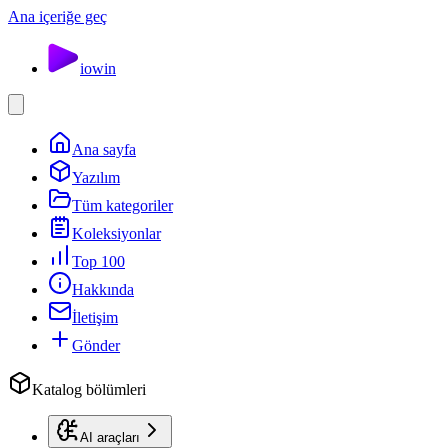
Ana içeriğe geç
io
win
Ana sayfa
Yazılım
Tüm kategoriler
Koleksiyonlar
Top 100
Hakkında
İletişim
Gönder
Katalog bölümleri
AI araçları