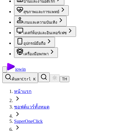
บ้านและงานอดิเรก
สุขภาพและการแพทย์
เกมและความบันเทิง
เดสก์ท็อปและอินเทอร์เฟซ
อุปกรณ์มือถือ
เครื่องมือพกพา
io
win
ค้นหา
Ctrl K
TH
หน้าแรก
ซอฟต์แวร์ทั้งหมด
SuperOneClick