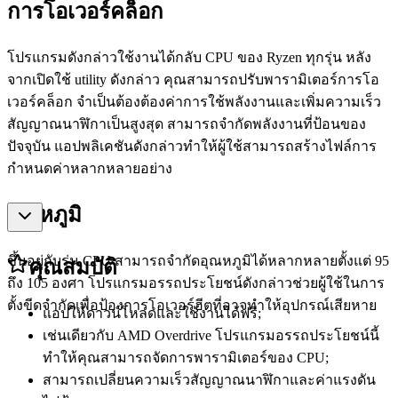
การโอเวอร์คล็อก
โปรแกรมดังกล่าวใช้งานได้กลับ
CPU
ของ
Ryzen
ทุกรุ่น
หลัง
จากเปิดใช้
utility
ดังกล่าว
คุณสามารถปรับพารามิเตอร์การโอ
เวอร์คล็อก
จำเป็นต้องต้องค่าการใช้พลังงานและเพิ่มความเร็ว
สัญญาณนาฬิกาเป็นสูงสุด
สามารถจำกัดพลังงานที่ป้อนของ
ปัจจุบัน
แอปพลิเคชันดังกล่าวทำให้ผู้ใช้สามารถสร้างไฟล์การ
กำหนดค่าหลากหลายอย่าง
อุณหภูมิ
ขึ้นอยู่กับรุ่น
CPU
สามารถจำกัดอุณหภูมิได้หลากหลายตั้งแต่
95
คุณสมบัติ
ถึง
105
องศา
โปรแกรมอรรถประโยชน์ดังกล่าวช่วยผู้ใช้ในการ
ตั้งขีดจำกัดเพื่อป้องการโอเวอร์ฮีตที่อาจทำให้อุปกรณ์เสียหาย
แอปให้ดาวน์โหลดและใช้งานได้ฟรี;
เช่นเดียวกับ AMD Overdrive โปรแกรมอรรถประโยชน์นี้
ทำให้คุณสามารถจัดการพารามิเตอร์ของ CPU;
สามารถเปลี่ยนความเร็วสัญญาณนาฬิกาและค่าแรงดัน