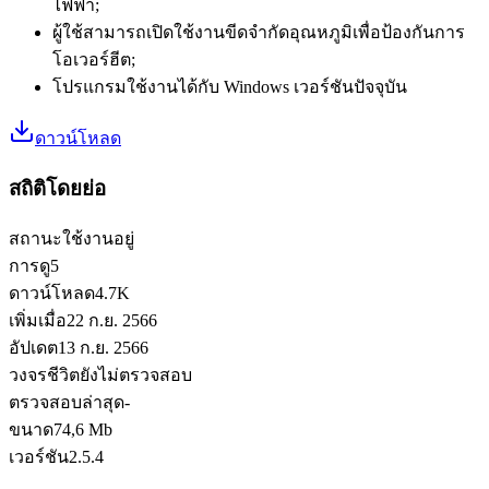
ไฟฟ้า;
ผู้ใช้สามารถเปิดใช้งานขีดจำกัดอุณหภูมิเพื่อป้องกันการ
โอเวอร์ฮีต;
โปรแกรมใช้งานได้กับ Windows เวอร์ชันปัจจุบัน
ดาวน์โหลด
สถิติโดยย่อ
สถานะ
ใช้งานอยู่
การดู
5
ดาวน์โหลด
4.7K
เพิ่มเมื่อ
22 ก.ย. 2566
อัปเดต
13 ก.ย. 2566
วงจรชีวิต
ยังไม่ตรวจสอบ
ตรวจสอบล่าสุด
-
ขนาด
74,6 Mb
เวอร์ชัน
2.5.4