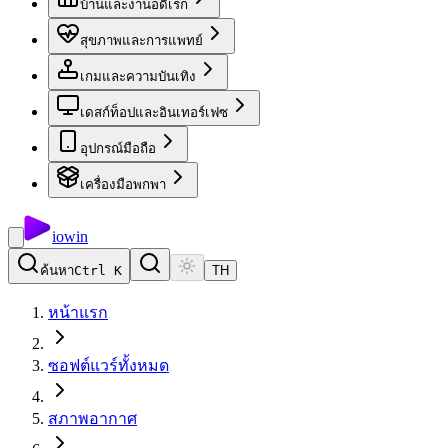
บ้านและงานอดิเรก
สุขภาพและการแพทย์
เกมและความบันเทิง
เดสก์ท็อปและอินเทอร์เฟซ
อุปกรณ์มือถือ
เครื่องมือพกพา
io
win
ค้นหา
Ctrl K
TH
หน้าแรก
ซอฟต์แวร์ทั้งหมด
สภาพอากาศ