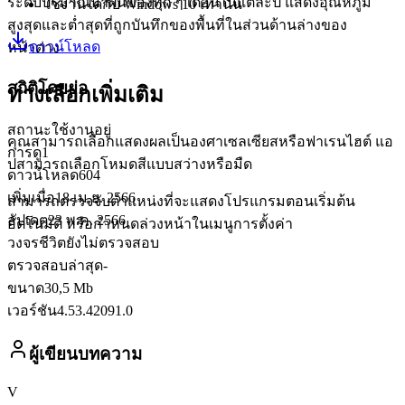
ระดับปริมาณน้ำฝนของทุก ๆ เดือนในแต่ละปี แสดงอุณหภูมิ
ใช้งานได้กับ Windows 10 เท่านั้น
สูงสุดและต่ำสุดที่ถูกบันทึกของพื้นที่ในส่วนด้านล่างของ
ดาวน์โหลด
หน้าต่าง
สถิติโดยย่อ
ทางเลือกเพิ่มเติม
สถานะ
ใช้งานอยู่
คุณสามารถเลือกแสดงผลเป็นองศาเซลเซียสหรือฟาเรนไฮต์ แอ
การดู
1
ปสามารถเลือกโหมดสีแบบสว่างหรือมืด
ดาวน์โหลด
604
เพิ่มเมื่อ
18 เม.ย. 2566
สามารถตรวจจับตำแหน่งที่จะแสดงโปรแกรมตอนเริ่มต้น
อัปเดต
23 พ.ค. 2566
อัตโนมัติ หรือกำหนดล่วงหน้าในเมนูการตั้งค่า
วงจรชีวิต
ยังไม่ตรวจสอบ
ตรวจสอบล่าสุด
-
ขนาด
30,5 Mb
เวอร์ชัน
4.53.42091.0
ผู้เขียนบทความ
V