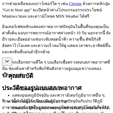
การช่วยเหลือของเบราว์เซอร์ใด ๆ เช่น
Chrome
ด้วยการคลิกปุ่ม
“Get in Store app” จะเปิดหน้าต่างโปรแกรมอรรถประโยชน์
Windows Store และดาวน์โหลด MSN Weather ได้ฟรี
อินเทอร์เฟซหลักแสดงสภาพอากาศปัจจุบันในพื้นที่ของคุณเป็น
ค่าตั้งต้น มอบการพยากรณ์อากาศล่วงหน้า 10 วัน นอกจากนี้ ยัง
มีรายละเอียดอย่างเช่นระดับหยดน้ำฟ้า ความชื้น ดัชนีรังสี
อัลตราไวโอเลต และความเร็วลมให้ดู แสดงเวลาพระอาทิตย์ขึ้น
และตกดินที่แม่นยำอีกกด้วย
สามารถเลือกสถานที่ใด ๆ บนเลือกเพื่อตรวจสอบสภาพอากาศที่
นั่น ช่องค้นหาสำหรับฟังก์ชันดังกล่าวอยู่บนมุมขวาบนของ
หน้าต่างหลัก
คุณสมบัติ
ประวัติของรูปแบบสภาพอากาศ
ดาวน์โหลดและใช้งานได้ฟรี;
แสดงอุณหภูมิปัจจุบัน และพารามิเตอร์ภูมิอากาศอื่น ๆ;
ฟีเจอร์นี้ทำให้ผู้ใช้เปรียบเทีบภูมิอากาศปัจจุบันกับประวัติภูมิ
พยากรณ์อากาศล่วงหน้า 10 วัน;
อากาศ มอบข้อมูลในรูปแบบแผนภูมิของอุณหภูมิโดยเฉลี่ยและ
เสนอประวัติข้อมูลสภาพอากาศสำหรับตำแหน่งใด ๆ ก็ได้;