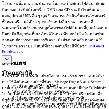
โปรแกรมนี้มอบความสามารถในการสร้างอิเมจไฟล์แบบบิตต่อ
บิตของฮาร์ดดิสก์ในเครื่อง
DVD
และ
CD
รวมถึงไรดฟ์พกพา
และอุปกรณ์
USB
อื่น
ๆ
คุณยังสามารถดำเนินขั้นตอนโฟลเดอร์
ทั้งหมดหรือไฟล์เดี่ยว
ๆ
จากตำแหน่งอื่น
ๆ
หลากหลายที่
นอกจากนี้
คุณยังสามารถดูเนื้อหาของไฟล์อิมเมจที่ถูกสร้างแบบ
บิตต่อบิตซึ่งถูกจัดเก็บบนไดรฟ์ในคอมพิวเตอร์หรือในเครือข่าย
หากคุณต้องการส่งผลการวิเคราะห์อย่างปลอดภัย
คุณอาจใช้
โปรแกรมอรรถประโยชน์ที่เจาะจงกับเรื่องนี้ที่ชื่อว่า
SafeGuard
PrivateCrypto
สร้างแฮช
คุณสมบัติ
ฟีเจอร์ที่มีประโยชน์อีกอย่างคือสามารถสร้างแฮชของไฟล์ด้วย
การใช้ฟังก์ชันสองอย่างที่ชื่อว่า
Message Digest 5
และ
Secure
ดาวน์โหลดและใช้งานได้ฟรี;
Hash Algorithm
คุณสามารถสร้างรายงานเหล่านี้สำหรับไฟล์เท่า
ใช้งานได้กับ Windows เวอร์ชันใหม่ ๆ;
ไปและไฟล์อิมเมจของดิสก์ที่คุณอาจใช้เป็นตัวเปรียบเทียบเพื่อ
ทำให้คุณสามารสร้างสำนำของฮาร์ดไดรฟ์;
พิสูจน์ถึงความครบถ้วนของหลักฐานของคุณ
เมื่อไดรฟ์ทั้งหมด
คุณสามารถสร้างรายงานแฮชด้วยการใช้อัลกอริธึมหลาก
ถูกสร้างเป็นไฟล์อิมเมจ
ค่าแฮชจะถูกสร้างโดยเครื่องมือที่ถูกใช้