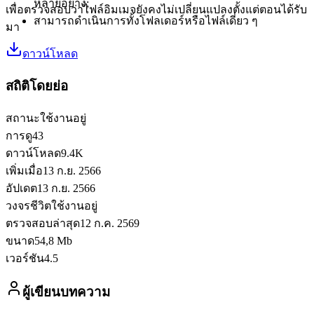
หลายอย่าง;
เพื่อตรวจสอบว่าไฟล์อิมเมจยังคงไม่เปลี่ยนแปลงตั้งแต่ตอนได้รับ
สามารถดำเนินการทั้งโฟลเดอร์หรือไฟล์เดี่ยว ๆ
มา
ดาวน์โหลด
สถิติโดยย่อ
สถานะ
ใช้งานอยู่
การดู
43
ดาวน์โหลด
9.4K
เพิ่มเมื่อ
13 ก.ย. 2566
อัปเดต
13 ก.ย. 2566
วงจรชีวิต
ใช้งานอยู่
ตรวจสอบล่าสุด
12 ก.ค. 2569
ขนาด
54,8 Mb
เวอร์ชัน
4.5
ผู้เขียนบทความ