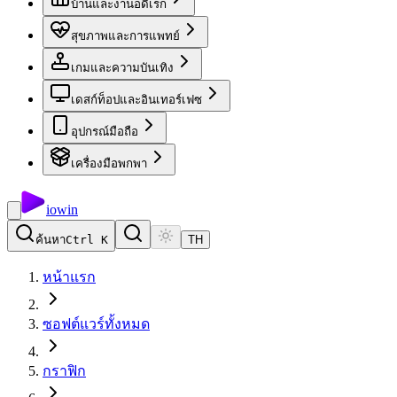
บ้านและงานอดิเรก
สุขภาพและการแพทย์
เกมและความบันเทิง
เดสก์ท็อปและอินเทอร์เฟซ
อุปกรณ์มือถือ
เครื่องมือพกพา
io
win
ค้นหา
Ctrl K
TH
หน้าแรก
ซอฟต์แวร์ทั้งหมด
กราฟิก