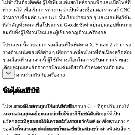
ไม่จำเป็นต้องติดตั้ง ผู้ใช้เพียงแค่แยกไฟล์จากแพ็กและเปิดไฟล์ที่
ทำงานได้ เพื่อเริ่มการทำงาน จำเป็นต้องเชื่อมต่อเราเตอร์ CNC
ผ่านการเชื่อมต่อ USB GUI นั้นเรียบง่ายมาก ๆ และมอบฟังก์ชัน
ที่สำคัญทั้งหมดเพื่อโปรแกรม G-code ซึ่งทำเป็นเป็นแอปที่เหมาะ
สมกับทั้งผู้ใช้งานใหม่และผู้เชี่ยวชาญด้านเครื่องกล
โปรแกรมนี้ควบคุมการเคลื่อนที่ในทิศทาง X, Y และ Z สามารถ
วางตำแหน่งของคีย์ต่าง ๆ เพื่อการเคลื่อนไหวที่ต่อเนื่องหรือค่อย
ๆ เคลื่อนที่ นอกจากนี้ ผู้ใช้มีทางเลือกในการปรับความเร็วของ
เดือยหมุนและอัตราการป้อนเช่นเดียวกับกำหนดงานตัด และ
การทำงานร่วมกันกับเครื่องกล
ข้อได้เปรียบ
คุณสมบัติ
โปรแกรมดังกล่าวถูกเขียนด้วยรหัสภาษา C++ ที่ถูกปรับแต่งให้
ดาวน์โหลดและใช้งานได้ฟรี;
เหมาะสมอย่างมาก และนำไปใช้ประโยชน์กับฟีเจอร์ที่เป็น
ควบคุมเครื่องกล cnc ด้วยการใช้แป้นตัวเลข;
นวัตกรรมที่สุดของไมโครคอนโทรเลอร์ Arduino ซึ่งส่วนต่าง ๆ
ความสามารถในการสร้างภาพจากไฟล์ G-code;
ของสิ่งนั้นอาจถูกทำต้นแบบในแอปพลิเคชันหน้าต่างพิเศษอื่น ๆ
สามารถตรวจสอบสถานะเครื่องกล cnc;