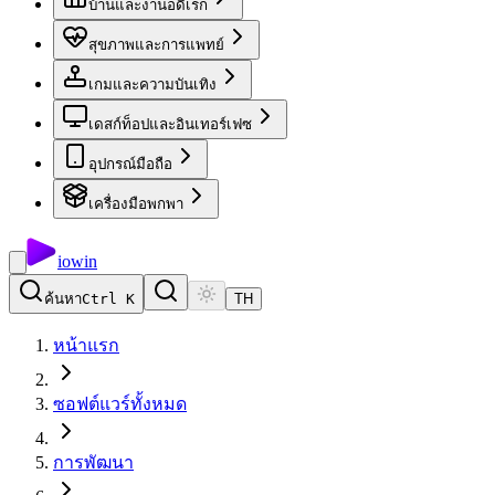
บ้านและงานอดิเรก
สุขภาพและการแพทย์
เกมและความบันเทิง
เดสก์ท็อปและอินเทอร์เฟซ
อุปกรณ์มือถือ
เครื่องมือพกพา
io
win
ค้นหา
Ctrl K
TH
หน้าแรก
ซอฟต์แวร์ทั้งหมด
การพัฒนา