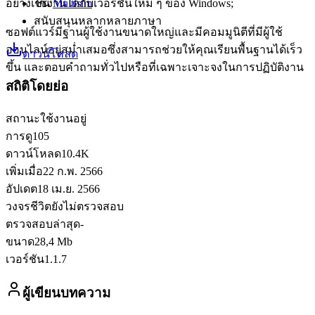
อย่างเช่น
Multisim
ใช้งานได้กับเวอร์ชันใหม่ ๆ ของ Windows;
สนับสนุนหลากหลายภาษา
ซอฟต์แวร์มีฐานผู้ใช้งานขนาดใหญ่และมีคอมมูนิตีที่มีผู้ใช้
ออนไลน์อยู่สม่ำเสมอซึ่งสามารถช่วยให้คุณเรียนพื้นฐานได้เร็ว
ดาวน์โหลด
ขึ้น และตอบคำถามทั่วไปหรือที่เฉพาะเจาะจงในการปฏิบัติงาน
สถิติโดยย่อ
สถานะ
ใช้งานอยู่
การดู
105
ดาวน์โหลด
10.4K
เพิ่มเมื่อ
22 ก.พ. 2566
อัปเดต
18 เม.ย. 2566
วงจรชีวิต
ยังไม่ตรวจสอบ
ตรวจสอบล่าสุด
-
ขนาด
28,4 Mb
เวอร์ชัน
1.1.7
ผู้เขียนบทความ