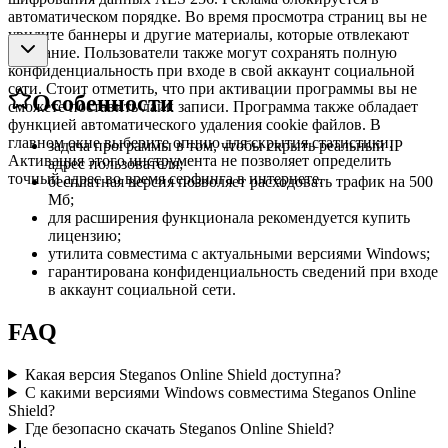
автоматическом порядке. Во время просмотра страниц вы не
увидите баннеры и другие материалы, которые отвлекают
внимание. Пользователи также могут сохранять полную
конфиденциальность при входе в свой аккаунт социальной
сети. Стоит отметить, что при активации программы вы не
Особенности
сможете поставить лайк записи. Программа также обладает
функцией автоматического удаления cookie файлов. В
главном окне выберите опцию для скрытия статистики.
задача программы в том, чтобы скрыть реальный IP
Активация этого инструмента не позволяет определить
адрес пользователя;
точный адрес во время серфинга в интернете.
бесплатная версия позволяет расходовать трафик на 500
Мб;
для расширения функционала рекомендуется купить
лицензию;
утилита совместима с актуальными версиями Windows;
гарантирована конфиденциальность сведений при входе
в аккаунт социальной сети.
FAQ
Какая версия Steganos Online Shield доступна?
С какими версиями Windows совместима Steganos Online
Shield?
Где безопасно скачать Steganos Online Shield?