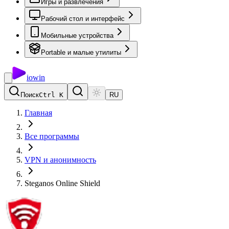
Игры и развлечения
Рабочий стол и интерфейс
Мобильные устройства
Portable и малые утилиты
io
win
Поиск
Ctrl K
RU
Главная
Все программы
VPN и анонимность
Steganos Online Shield