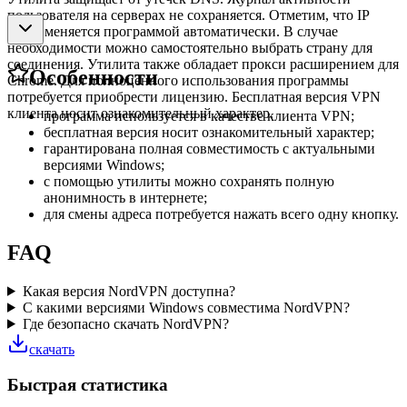
пользователя на серверах не сохраняется. Отметим, что IP
адрес меняется программой автоматически. В случае
необходимости можно самостоятельно выбрать страну для
соединения. Утилита также обладает прокси расширением для
Особенности
Chrome. Для полноценного использования программы
потребуется приобрести лицензию. Бесплатная версия VPN
клиента носит ознакомительный характер.
программа используется в качестве клиента VPN;
бесплатная версия носит ознакомительный характер;
гарантирована полная совместимость с актуальными
версиями Windows;
с помощью утилиты можно сохранять полную
анонимность в интернете;
для смены адреса потребуется нажать всего одну кнопку.
FAQ
Какая версия NordVPN доступна?
С какими версиями Windows совместима NordVPN?
Где безопасно скачать NordVPN?
скачать
Быстрая статистика