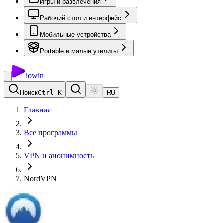
Игры и развлечения
Рабочий стол и интерфейс
Мобильные устройства
Portable и малые утилиты
io
win
Поиск
Ctrl K
RU
Главная
Все программы
VPN и анонимность
NordVPN