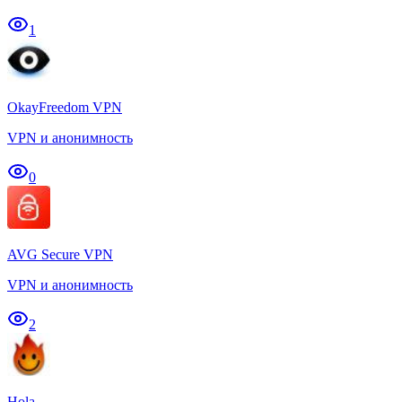
1
OkayFreedom VPN
VPN и анонимность
0
AVG Secure VPN
VPN и анонимность
2
Hola