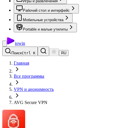
Игры и развлечения
Рабочий стол и интерфейс
Мобильные устройства
Portable и малые утилиты
io
win
Поиск
Ctrl K
RU
Главная
Все программы
VPN и анонимность
AVG Secure VPN