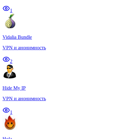
1
Vidalia Bundle
VPN и анонимность
2
Hide My IP
VPN и анонимность
1
Hola