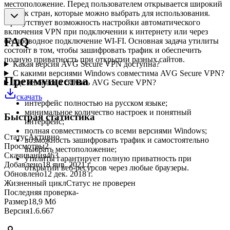
местоположение. Перед пользователем открывается широкий
список стран, которые можно выбрать для использования.
Присутствует возможность настройки автоматического
включения VPN при подключении к интернету или через
FAQ
беспроводное подключение WI-FI. Основная задача утилиты
состоит в том, чтобы зашифровать трафик и обеспечить
полную приватность при открытии разных сайтов.
Какая версия AVG Secure VPN доступна?
С какими версиями Windows совместима AVG Secure VPN?
Преимущества
Где безопасно скачать AVG Secure VPN?
скачать
интерфейс полностью на русском языке;
минимальное количество настроек и понятный
Быстрая статистика
интерфейс;
полная совместимость со всеми версиями Windows;
Статус
Активно
возможность зашифровать трафик и самостоятельно
Просмотры
2
выбрать местоположение;
Скачивания
463
утилиты гарантирует полную приватность при
Добавлено
18 янв. 2021 г.
открытии веб-ресурсов через любые браузеры.
Обновлено
12 дек. 2018 г.
Жизненный цикл
Статус не проверен
Последняя проверка
-
Размер
18,9 Мб
Версия
1.6.667