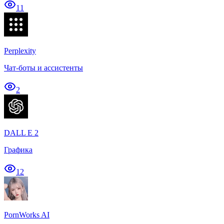
11
Perplexity
Чат-боты и ассистенты
2
DALL E 2
Графика
12
PornWorks AI