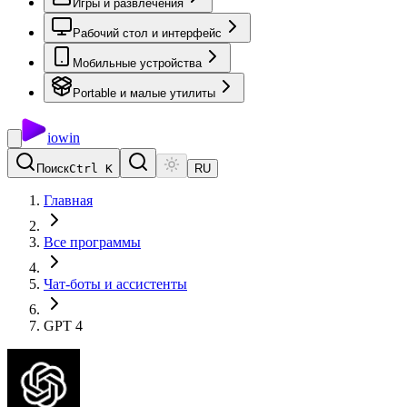
Игры и развлечения
Рабочий стол и интерфейс
Мобильные устройства
Portable и малые утилиты
io
win
Поиск
Ctrl K
RU
Главная
Все программы
Чат-боты и ассистенты
GPT 4