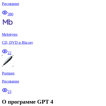
Рисование
380
Melobytes
CD, DVD и Blu-ray
22
Pornpen
Рисование
23
О программе GPT 4