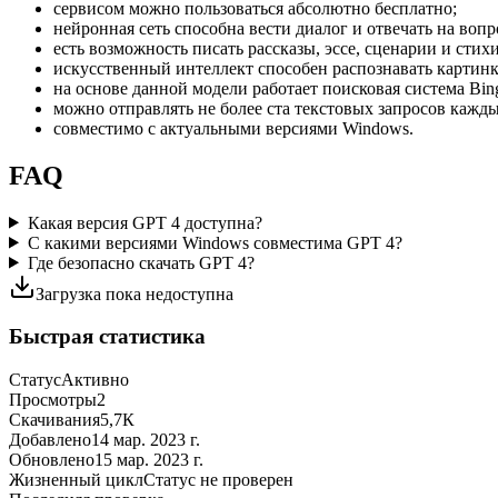
сервисом можно пользоваться абсолютно бесплатно;
нейронная сеть способна вести диалог и отвечать на вопр
есть возможность писать рассказы, эссе, сценарии и стих
искусственный интеллект способен распознавать картинк
на основе данной модели работает поисковая система Bing
можно отправлять не более ста текстовых запросов кажды
совместимо с актуальными версиями Windows.
FAQ
Какая версия GPT 4 доступна?
С какими версиями Windows совместима GPT 4?
Где безопасно скачать GPT 4?
Загрузка пока недоступна
Быстрая статистика
Статус
Активно
Просмотры
2
Скачивания
5,7К
Добавлено
14 мар. 2023 г.
Обновлено
15 мар. 2023 г.
Жизненный цикл
Статус не проверен