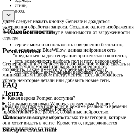
стиль;
поза.
Далее следует нажать кнопку Generate и дождаться
завершения обработки запроса. Создание одного изображения
Особенности
занимает около пяти минут в зависимости от загруженности
сервера.
сервис можно использовать совершенно бесплатно;
Результаты
в отличие от BlueWillow, данная нейронная сеть
предназначена для генерации эротического контента;
есть возможность выбрать пол и позу персонажей;
Сгенерированное нейросетью изображение можно скачать и
доступно множество вариантов внешности;
сохранить. Также имеется встроенный редактор с
совместимо с актуальными версиями Windows.
минимальным набором инструментов. Есть возможность
убрать некоторые детали или добавить новые теги.
FAQ
Лента
Какая версия Pornpen доступна?
С какими версиями Windows совместима Pornpen?
Онлайн платформа позволяет в режиме реального времени
Где безопасно скачать Pornpen?
просматривать все работы, созданные нейросетью.
Пользователи могут выбрать только те категории, которые
Загрузка пока недоступна
они хотят видеть в ленте. Кроме того, поддерживается
функция поиска по тегам.
Быстрая статистика