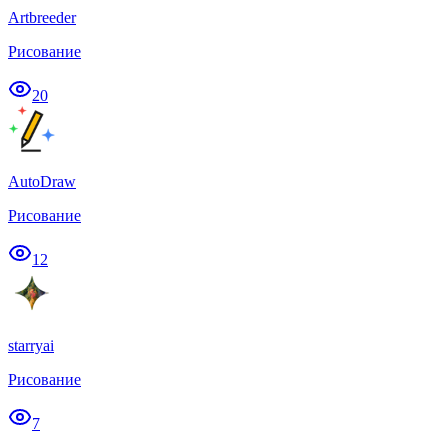
Artbreeder
Рисование
20
AutoDraw
Рисование
12
starryai
Рисование
7