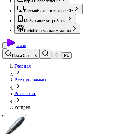
Игры и развлечения
Рабочий стол и интерфейс
Мобильные устройства
Portable и малые утилиты
io
win
Поиск
Ctrl K
RU
Главная
Все программы
Рисование
Pornpen