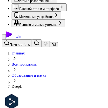
Игры и развлечения
Рабочий стол и интерфейс
Мобильные устройства
Portable и малые утилиты
io
win
Поиск
Ctrl K
RU
Главная
Все программы
Образование и наука
DeepL