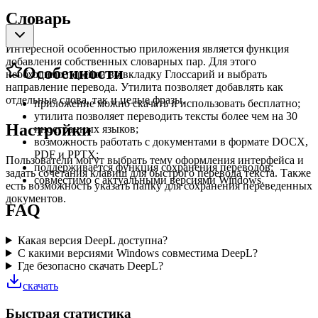
Словарь
Интересной особенностью приложения является функция
добавления собственных словарных пар. Для этого
Особенности
необходимо перейти во вкладку Глоссарий и выбрать
направление перевода. Утилита позволяет добавлять как
отдельные слова, так и целые фразы.
приложение можно скачать и использовать бесплатно;
утилита позволяет переводить тексты более чем на 30
Настройки
иностранных языков;
возможность работать с документами в формате DOCX,
PDF и PPTX;
Пользователи могут выбрать тему оформления интерфейса и
поддерживается функция сохранения переводов;
задать сочетания клавиш для быстрого перевода текста. Также
совместимо с актуальными версиями Windows.
есть возможность указать папку для сохранения переведенных
документов.
FAQ
Какая версия DeepL доступна?
С какими версиями Windows совместима DeepL?
Где безопасно скачать DeepL?
скачать
Быстрая статистика