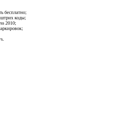
ь бесплатно;
е штрих коды;
ss 2010;
маркировок;
s.