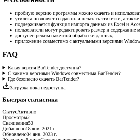
пробную версию программы можно скачать и использоват
утилита позволяет создавать и печатать этикетки, а такж
поддерживается функция импорта данных из Excel и Acce
пользователи могут редактировать размер и содержание 
доступен режим пакетной обработки данных;
приложение совместимо с актуальными версиями Window
FAQ
Какая версия BarTender доступна?
С какими версиями Windows совместима BarTender?
Где безопасно скачать BarTender?
Загрузка пока недоступна
Быстрая статистика
Статус
Активно
Просмотры
2
Скачивания
53
Добавлено
18 янв. 2021 г.
Обновлено
04 янв. 2023 г.
Жизненный цикл
Статус не проверен