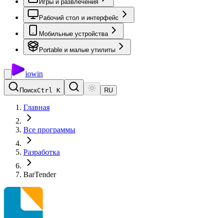
Игры и развлечения
Рабочий стол и интерфейс
Мобильные устройства
Portable и малые утилиты
io
win
Поиск
Ctrl K
RU
Главная
Все программы
Разработка
BarTender