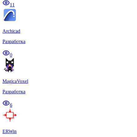
11
Archicad
Разработка
0
MagicaVoxel
Разработка
6
ERWin