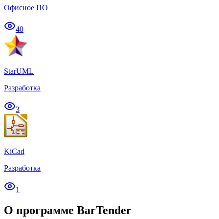
Офисное ПО
40
StarUML
Разработка
3
KiCad
Разработка
1
О программе BarTender