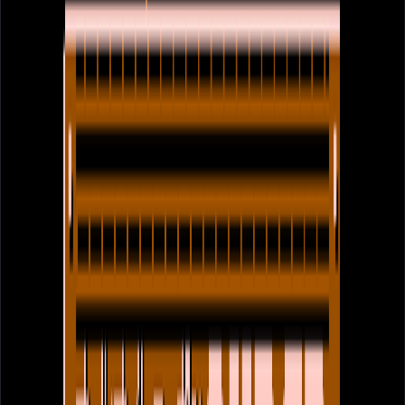
Виртуальные машины и эмуляторы
Активно развивается
Виртуальные машины и эмуляторы
LeoMoon CPU V
Проверяет поддержку и состояние аппаратной
виртуализации, DEP, SLAT и Intel...
1
Только поддержка
Виртуальные машины и эмуляторы
jBridge
Мост для запуска 32-битных VST-плагинов в 64-битных DAW
и наоборот. Старый...