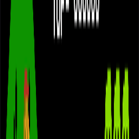
Виртуальные машины и эмуляторы
Citra
Эмулятор популярной игровой консоли Nintendo 3DS
позволяет запускать на...
1
Виртуальные машины и эмуляторы
Higan GBA
Приложение эмулирует работу игровой консоли Game Boy
Advance. Есть...