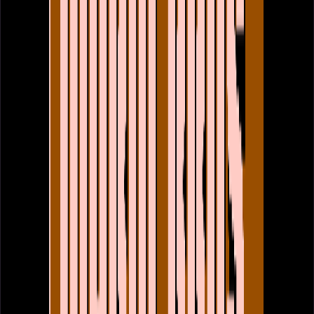
Виртуальные машины и эмуляторы
NSEmu
Эмулятор популярной игровой приставки Nintendo Switch.
Можно запустить на...
2
Виртуальные машины и эмуляторы
DeSmuME
Приложение позволяет запускать на компьютере игры,
выпущенные для приставки...