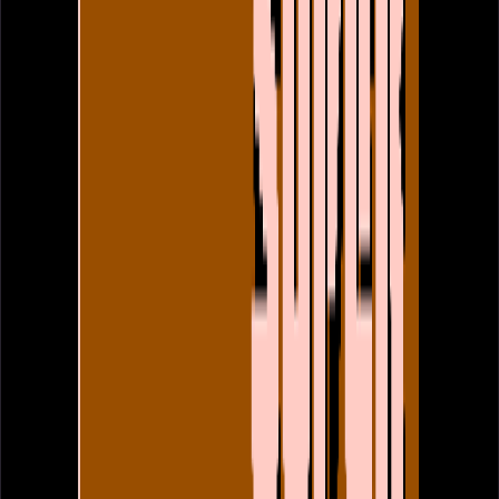
1
Виртуальные машины и эмуляторы
BizHawk
Утилита используется в качестве эмулятора. Основное
предназначение в том,...
1
Виртуальные машины и эмуляторы
Dolphin
С помощью программы пользователи могут запускать на
компьютере игры,...
3