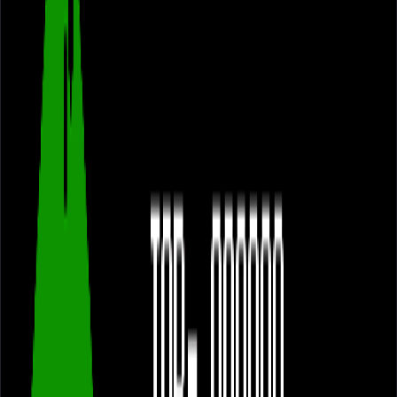
Виртуальные машины и эмуляторы
KEmulator
При помощи утилиты можно запускать приложения java.
Пользователи могут...
1
Виртуальные машины и эмуляторы
OSFMount
Приложение выполняет функции эмулятора оптического
привода. Утилита...
1