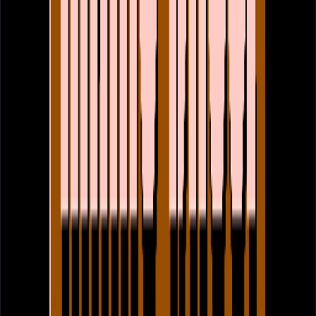
UltraHLE
Приложение предназначено для запуска консольных игр на
компьютере. Эмулятор...
4
Виртуальные машины и эмуляторы
Medusa
Приложение представляет собой эмулятор консолей Game
Boy, Game Boy Color,...
1
Виртуальные машины и эмуляторы