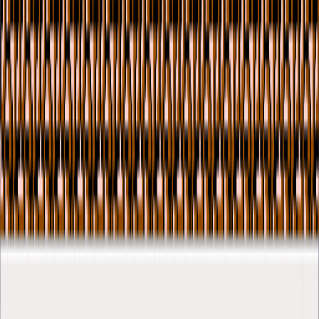
Alcohol 52
Утилита представляет собой инструмент для работы с
оптическими дисками. С...
3
Виртуальные машины и эмуляторы
Windows 95
Программа представляет собой полноценный эмулятор
одноименной операционной...
5
Другие категории
Системные утилиты
Очистка и оптимизация
Диагностика и
тесты
Драйверы
Принтеры и печать
Операционные