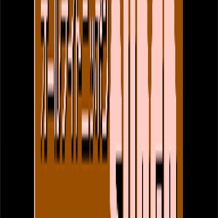
3
Виртуальные машины и эмуляторы
CEMU
Приложение позволяет запускать на компьютере игры,
выпущенные для приставки...
6
Виртуальные машины и эмуляторы
3dmoo
Экспериментальный эмулятор игровой приставки Nintendo
3DS. С помощью...