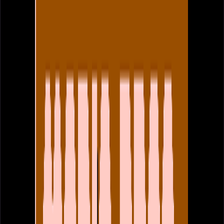
Виртуальные машины и эмуляторы
Com0com
Программа используется для создания виртуальных портов, а
также позволяет...
3
Виртуальные машины и эмуляторы
Xenia
С помощью приложения можно запустить на компьютере
игру, выпущенную для...
2