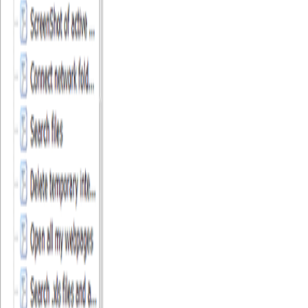
Автоматизация
UoPilot
Программа позволяет автоматически кликать мышкой на нужном
2
Автоматизация
MouseRobot
С помощью приложения можно написать сценарий выполнения 
Автоматизация