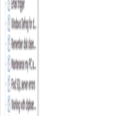
21 программ · 53 просмотров
BONUSBOT
При помощи утилиты пользователи могут в сутки зарабатывать д
Автоматизация
xStarter
Приложение предназначено для автоматизации выполнения кома
Автоматизация