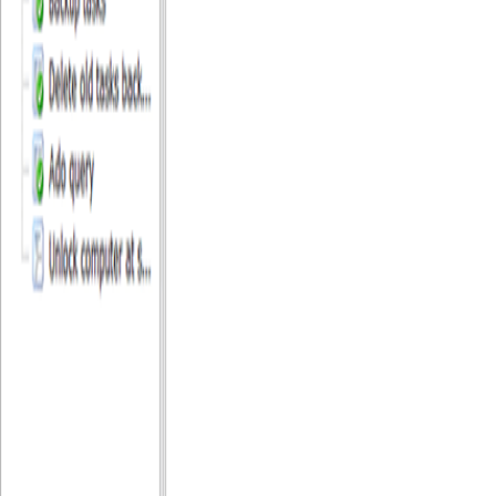
Приложение предназначено для автоматизации управления инте
24
Автоматизация
TimePC
Основная задача программы заключается в том, чтобы включать
2
Автоматизация
Yagami
Основная задача утилиты состоит в том, чтобы автоматизирова