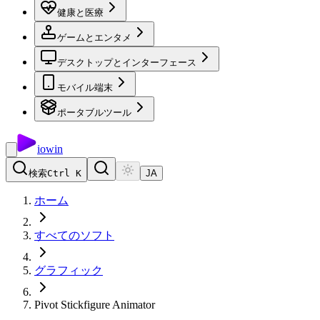
健康と医療
ゲームとエンタメ
デスクトップとインターフェース
モバイル端末
ポータブルツール
io
win
検索
Ctrl K
JA
ホーム
すべてのソフト
グラフィック
Pivot Stickfigure Animator