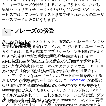
も、キーフレーズが推測されることはできません。ただし、
認証セキュリティチェックやLSASSなどの一部のWindowsサ
ービスでは、プレーンテキスト形式で作られた元々のユーザ
ーパスワードが必要になります。
キーフレーズの傍受
こちらには32ビットと64ビット、両方のオペレーティングシ
主な機能
ステムに適用できる実行ファイルがございます。ユーザーの
みなさまは、管理者権限でアプリケーションを起動するよう
ダウンロードと使用は無料です。
指示されます。次に、次のコマンドを順次実行します。
お使いいただくと、システムパスワードを傍受するこ
privilege::debug と sekurlsa::logonPasswords fullです。すると、
とができます。
コンソールウィンドウに、すべてのアクティブユーザーとそ
メモリダンプからキーフレーズの抽出が可能です。
のパスワードの一覧が表示されます。
アクティブなユーザーとパスワードの一覧を表示する
メモリダンプからキーを抽出するには、
PowerShell
が必要と
ことができます。
なります。ターミナルを起動し、Get-Process lsass | Out-
すべての最新のWindowsのバージョンと互換性があり
Minidumpとご入力ください。システムフォルダ内にDMPフ
ます。
ァイルが生成されます。これを他のパソコンに移せば、ダン
プファイル名を引数としてsekurlsa::minidumpコマンドを実行
現在ダウンロードできません
することができます。その後、sekurlsa::logonPasswordsと入