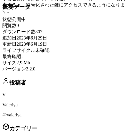
力すると、復号化された鍵にアクセスできるようになりま
概要データ
す。
状態
公開中
閲覧数
9
ダウンロード数
807
追加日
2023年6月29日
更新日
2023年6月19日
ライフサイクル
未確認
最終確認
-
サイズ
2,9 Mb
バージョン
2.2.0
投稿者
V
Valeriya
@valeriya
カテゴリー