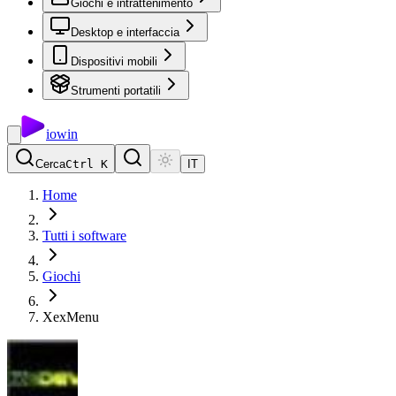
Giochi e intrattenimento
Desktop e interfaccia
Dispositivi mobili
Strumenti portatili
io
win
Cerca
Ctrl K
IT
Home
Tutti i software
Giochi
XexMenu