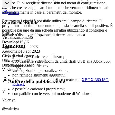
di gioco. Puoi scegliere diverse skin nel menu di configurazione
oltre che creare e applicare i tuoi temi che verranno ridimensionati
automaticamente in base ai parametri del monitor.
scarica
Per trovare i giochi è possibile utilizzare il campo di ricerca. Il
Statistiche rapide
programma mostra il contenuto di qualsiasi cartella sul dispositivo. È
possibile passare da una scheda all’altra utilizzando il controller e
Stato
Attivo
attivare o disattivare l’opzione di ricerca automatica.
Visualizzazioni
236
Download
15,8K
Funzioni
Aggiunto
24 gen 2023
Aggiornato
18 apr 2023
Ciclo di vita
Legacy
gratuito da scaricare e utilizzare;
Ultima verifica
12 lug 2026
può trasferire videogiochi da unità flash USB alla Xbox 360;
Dimensione
108 Mb
supporta tutti i file xex;
Versione
1.2
varie opzioni di personalizzazione;
non richiede strumenti aggiuntivi;
funziona con immagini di disco create con
XBOX 360 ISO
Autore della pubblicazione
Extract
;
è possibile caricare i propri temi;
V
compatibile con le versioni moderne di Windows.
Valeriya
@valeriya