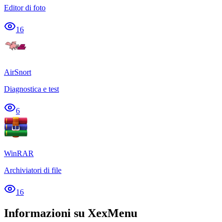
Editor di foto
16
AirSnort
Diagnostica e test
6
WinRAR
Archiviatori di file
16
Informazioni su XexMenu