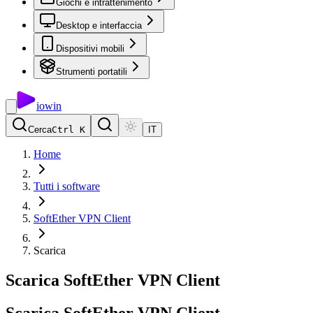
Giochi e intrattenimento
Desktop e interfaccia
Dispositivi mobili
Strumenti portatili
io
win
Cerca
Ctrl K
IT
Home
Tutti i software
SoftEther VPN Client
Scarica
Scarica SoftEther VPN Client
Scarica
SoftEther
VPN
Client