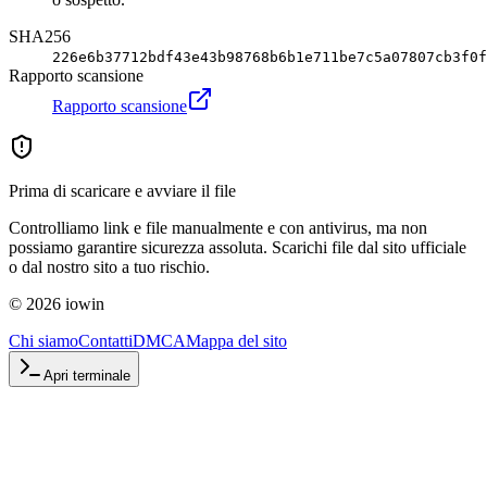
SHA256
226e6b37712bdf43e43b98768b6b1e711be7c5a07807cb3f0f
Rapporto scansione
Rapporto scansione
Prima di scaricare e avviare il file
Controlliamo link e file manualmente e con antivirus, ma non
possiamo garantire sicurezza assoluta. Scarichi file dal sito ufficiale
o dal nostro sito a tuo rischio.
©
2026
iowin
Chi siamo
Contatti
DMCA
Mappa del sito
Apri terminale