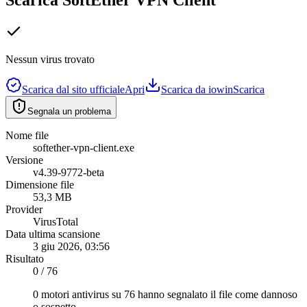
Nessun virus trovato
Scarica dal sito ufficiale
Apri
Scarica da iowin
Scarica
Segnala un problema
Nome file
softether-vpn-client.exe
Versione
v4.39-9772-beta
Dimensione file
53,3 MB
Provider
VirusTotal
Data ultima scansione
3 giu 2026, 03:56
Risultato
0 / 76
0 motori antivirus su 76 hanno segnalato il file come dannoso
o sospetto.