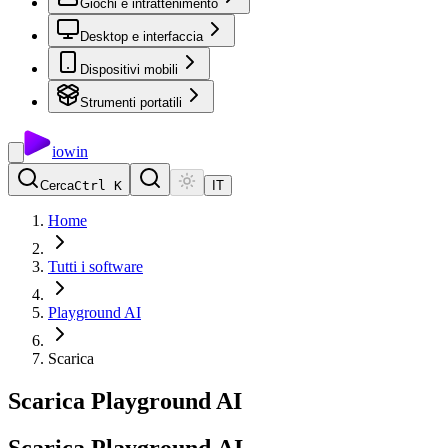
Giochi e intrattenimento
Desktop e interfaccia
Dispositivi mobili
Strumenti portatili
io
win
Cerca
Ctrl K
IT
Home
Tutti i software
Playground AI
Scarica
Scarica Playground AI
Scarica
Playground
AI