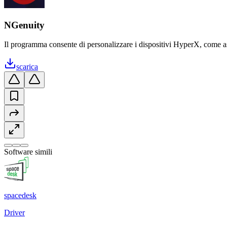
NGenuity
Il programma consente di personalizzare i dispositivi HyperX, come assoc
scarica
Software simili
spacedesk
Driver