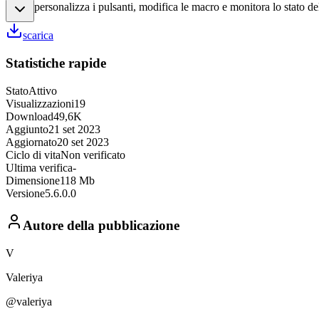
personalizza i pulsanti, modifica le macro e monitora lo stato del
scarica
Statistiche rapide
Stato
Attivo
Visualizzazioni
19
Download
49,6K
Aggiunto
21 set 2023
Aggiornato
20 set 2023
Ciclo di vita
Non verificato
Ultima verifica
-
Dimensione
118 Mb
Versione
5.6.0.0
Autore della pubblicazione
V
Valeriya
@valeriya