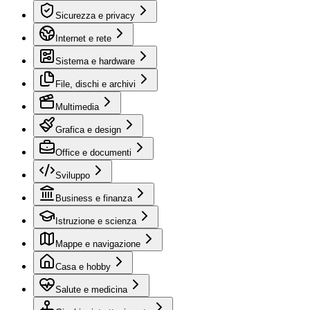
Sicurezza e privacy
Internet e rete
Sistema e hardware
File, dischi e archivi
Multimedia
Grafica e design
Office e documenti
Sviluppo
Business e finanza
Istruzione e scienza
Mappe e navigazione
Casa e hobby
Salute e medicina