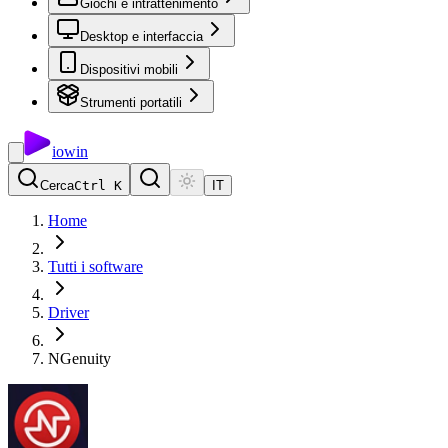
Giochi e intrattenimento
Desktop e interfaccia
Dispositivi mobili
Strumenti portatili
io
win
Cerca
Ctrl K
IT
Home
Tutti i software
Driver
NGenuity