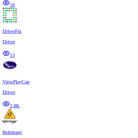
16
DriverFix
Driver
13
ViewPlayCap
Driver
2,8K
Behringer