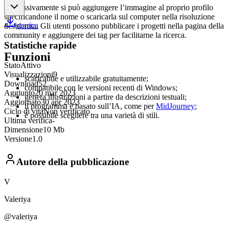
Successivamente si può aggiungere l’immagine al proprio profilo
specificandone il nome o scaricarla sul computer nella risoluzione
scarica
desiderata. Gli utenti possono pubblicare i progetti nella pagina della
community e aggiungere dei tag per facilitarne la ricerca.
Statistiche rapide
Funzioni
Stato
Attivo
Visualizzazioni
9
scaricabile e utilizzabile gratuitamente;
Download
52
compatibile con le versioni recenti di Windows;
Aggiunto
20 mar 2023
genera illustrazioni a partire da descrizioni testuali;
Aggiornato
30 apr 2023
il programma è basato sull’IA, come per
MidJourney
;
Ciclo di vita
Non verificato
è possibile scegliere tra una varietà di stili.
Ultima verifica
-
Dimensione
10 Mb
Versione
1.0
Autore della pubblicazione
V
Valeriya
@valeriya