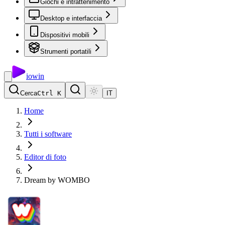
Giochi e intrattenimento
Desktop e interfaccia
Dispositivi mobili
Strumenti portatili
io
win
Cerca
Ctrl K
IT
Home
Tutti i software
Editor di foto
Dream by WOMBO