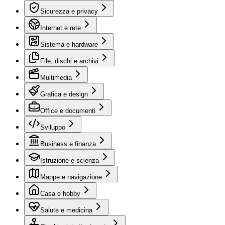
Sicurezza e privacy
Internet e rete
Sistema e hardware
File, dischi e archivi
Multimedia
Grafica e design
Office e documenti
Sviluppo
Business e finanza
Istruzione e scienza
Mappe e navigazione
Casa e hobby
Salute e medicina