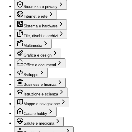
Sicurezza e privacy
Internet e rete
Sistema e hardware
File, dischi e archivi
Multimedia
Grafica e design
Office e documenti
Sviluppo
Business e finanza
Istruzione e scienza
Mappe e navigazione
Casa e hobby
Salute e medicina