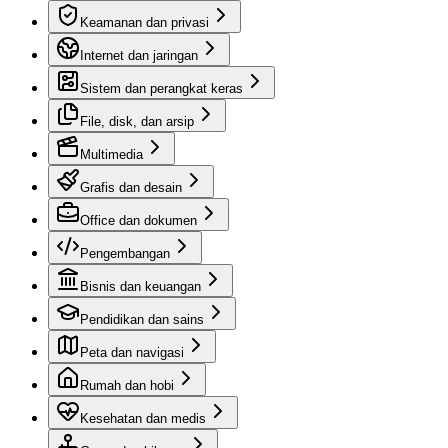
Keamanan dan privasi
Internet dan jaringan
Sistem dan perangkat keras
File, disk, dan arsip
Multimedia
Grafis dan desain
Office dan dokumen
Pengembangan
Bisnis dan keuangan
Pendidikan dan sains
Peta dan navigasi
Rumah dan hobi
Kesehatan dan medis