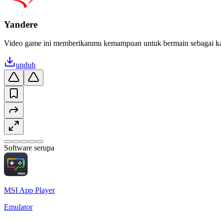
Yandere
Video game ini memberikanmu kemampuan untuk bermain sebagai karakt
unduh
Software serupa
MSI App Player
Emulator