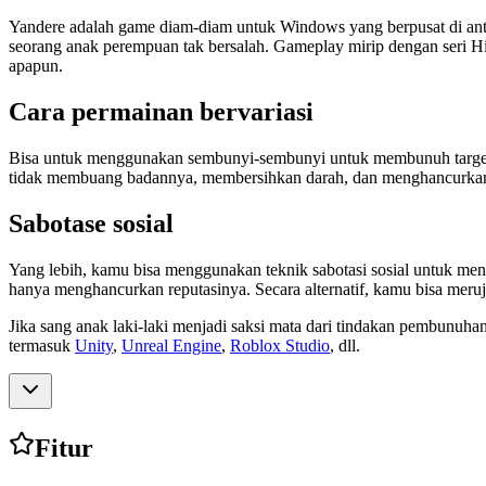
Yandere adalah game diam-diam untuk Windows yang berpusat di ant
seorang anak perempuan tak bersalah. Gameplay mirip dengan seri H
apapun.
Cara permainan bervariasi
Bisa untuk menggunakan sembunyi-sembunyi untuk membunuh target
tidak membuang badannya, membersihkan darah, dan menghancurkan
Sabotase sosial
Yang lebih, kamu bisa menggunakan teknik sabotasi sosial untuk m
hanya menghancurkan reputasinya. Secara alternatif, kamu bisa meru
Jika sang anak laki-laki menjadi saksi mata dari tindakan pembunuh
termasuk
Unity
,
Unreal Engine
,
Roblox Studio
, dll.
Fitur