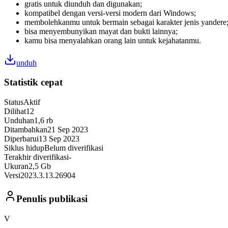
gratis untuk diunduh dan digunakan;
kompatibel dengan versi-versi modern dari Windows;
membolehkanmu untuk bermain sebagai karakter jenis yandere
bisa menyembunyikan mayat dan bukti lainnya;
kamu bisa menyalahkan orang lain untuk kejahatanmu.
unduh
Statistik cepat
Status
Aktif
Dilihat
12
Unduhan
1,6 rb
Ditambahkan
21 Sep 2023
Diperbarui
13 Sep 2023
Siklus hidup
Belum diverifikasi
Terakhir diverifikasi
-
Ukuran
2,5 Gb
Versi
2023.3.13.26904
Penulis publikasi
V