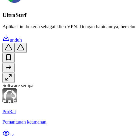
UltraSurf
Aplikasi ini bekerja sebagai klien VPN. Dengan bantuannya, berselu
unduh
Software serupa
ProRat
Pemantauan keamanan
14