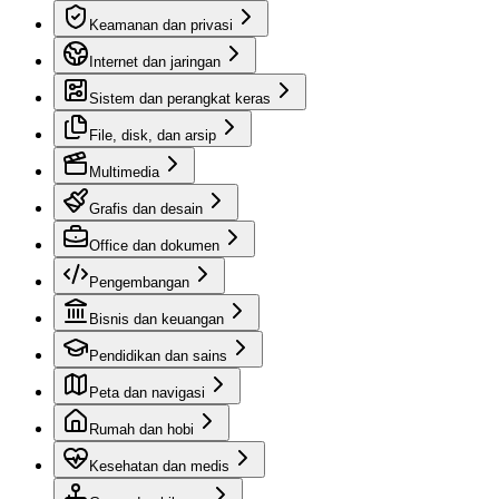
Keamanan dan privasi
Internet dan jaringan
Sistem dan perangkat keras
File, disk, dan arsip
Multimedia
Grafis dan desain
Office dan dokumen
Pengembangan
Bisnis dan keuangan
Pendidikan dan sains
Peta dan navigasi
Rumah dan hobi
Kesehatan dan medis