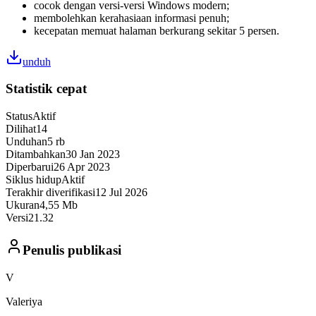
cocok dengan versi-versi Windows modern;
membolehkan kerahasiaan informasi penuh;
kecepatan memuat halaman berkurang sekitar 5 persen.
unduh
Statistik cepat
Status
Aktif
Dilihat
14
Unduhan
5 rb
Ditambahkan
30 Jan 2023
Diperbarui
26 Apr 2023
Siklus hidup
Aktif
Terakhir diverifikasi
12 Jul 2026
Ukuran
4,55 Mb
Versi
21.32
Penulis publikasi
V
Valeriya