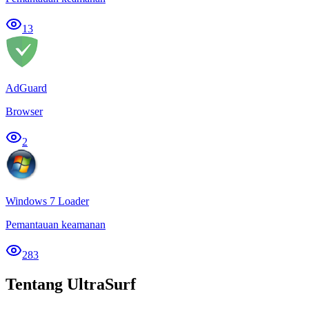
13
AdGuard
Browser
2
Windows 7 Loader
Pemantauan keamanan
283
Tentang UltraSurf