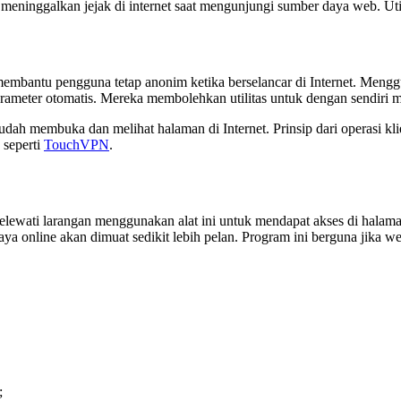
eninggalkan jejak di internet saat mengunjungi sumber daya web. Uti
membantu pengguna tetap anonim ketika berselancar di Internet. Men
ameter otomatis. Mereka membolehkan utilitas untuk dengan sendiri 
dah membuka dan melihat halaman di Internet. Prinsip dari operasi k
 seperti
TouchVPN
.
 melewati larangan menggunakan alat ini untuk mendapat akses di hala
 daya online akan dimuat sedikit lebih pelan. Program ini berguna jika 
;