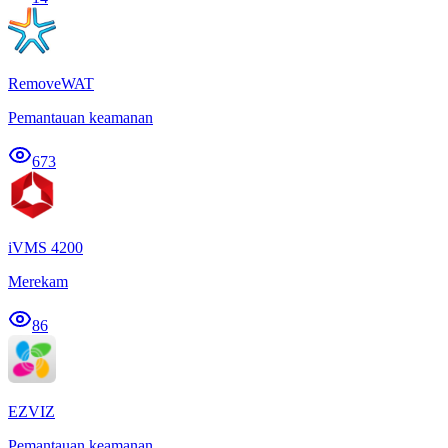
RemoveWAT
Pemantauan keamanan
673
iVMS 4200
Merekam
86
EZVIZ
Pemantauan keamanan