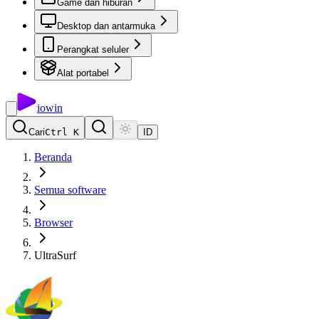
Game dan hiburan
Desktop dan antarmuka
Perangkat seluler
Alat portabel
io
win
Cari
Ctrl K
ID
Beranda
Semua software
Browser
UltraSurf