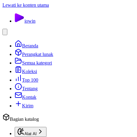
Lewati ke konten utama
io
win
Beranda
Perangkat lunak
Semua kategori
Koleksi
Top 100
Tentang
Kontak
Kirim
Bagian katalog
Alat AI