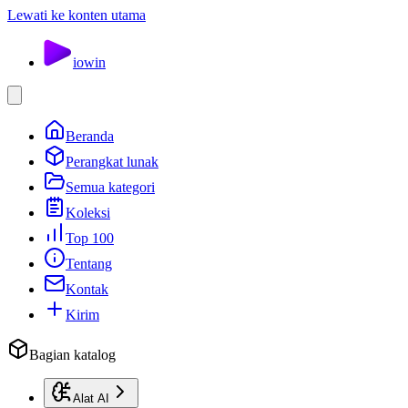
Lewati ke konten utama
io
win
Beranda
Perangkat lunak
Semua kategori
Koleksi
Top 100
Tentang
Kontak
Kirim
Bagian katalog
Alat AI