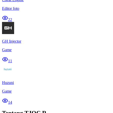
Editor foto
22
GH Injector
Game
11
Huzuni
Game
14