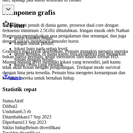
Komponen grafis
Fitur
Untuk imersi penuh di dunia game, prosesor dual core dengan
frekuensi minimum 2.5GHz dibutuhkan. Iringan musik oleh Nathan
Hannover meningkatkan rasa pengalaman dan semangat, dan juga
grafis kualitas tinggi;
dengan sukses membawa atmosfer horor.
iringan musik penuh;
lokasi baru pada setiap level;
Grafisnya juga layak disebutkan. Pemain mungkin mengira mereka
dunia terbuka, di mana kamu bisa eksplorasi dan mendekati
bukan hanya bermain, tetapi menonton film dalam format HD.
tujuan dengan bebas;
Masing-masing level memiliki lokasi yang tersendiri, jadi kamu
narasi cerita yang menarik.
tidak akan bosan dengan pengulangan. Terdapat mode survival
dengan lima peta tersedia. Pemain bisa mengetes kemampuan dan
unduh
keahlian mereka untuk bertahan hidup.
Statistik cepat
Status
Aktif
Dilihat
2
Unduhan
6,5 rb
Ditambahkan
17 Sep 2023
Diperbarui
13 Sep 2023
Siklus hidup
Belum diverifikasi
Terakhir diverifikasi
-