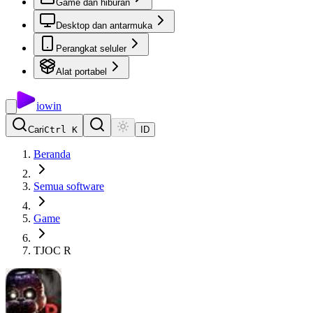
Game dan hiburan
Desktop dan antarmuka
Perangkat seluler
Alat portabel
io
win
Cari
Ctrl K
ID
Beranda
Semua software
Game
TJOC R