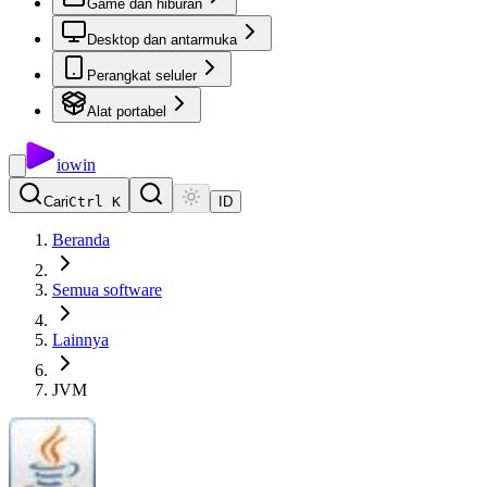
Game dan hiburan
Desktop dan antarmuka
Perangkat seluler
Alat portabel
io
win
Cari
Ctrl K
ID
Beranda
Semua software
Lainnya
JVM