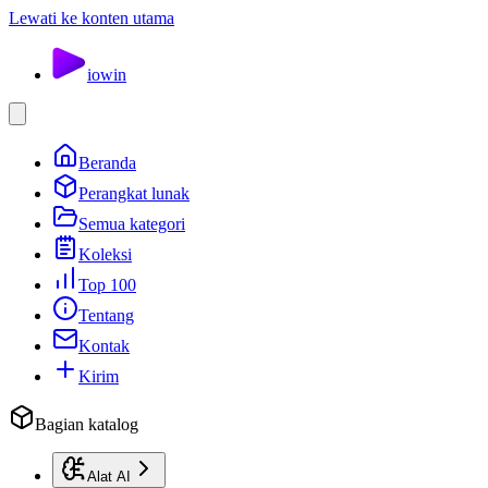
Lewati ke konten utama
io
win
Beranda
Perangkat lunak
Semua kategori
Koleksi
Top 100
Tentang
Kontak
Kirim
Bagian katalog
Alat AI