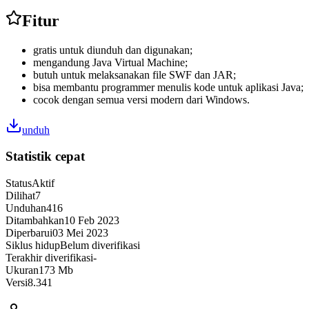
Fitur
gratis untuk diunduh dan digunakan;
mengandung Java Virtual Machine;
butuh untuk melaksanakan file SWF dan JAR;
bisa membantu programmer menulis kode untuk aplikasi Java;
cocok dengan semua versi modern dari Windows.
unduh
Statistik cepat
Status
Aktif
Dilihat
7
Unduhan
416
Ditambahkan
10 Feb 2023
Diperbarui
03 Mei 2023
Siklus hidup
Belum diverifikasi
Terakhir diverifikasi
-
Ukuran
173 Mb
Versi
8.341