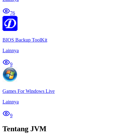
76
BIOS Backup ToolKit
Lainnya
9
Games For Windows Live
Lainnya
9
Tentang JVM