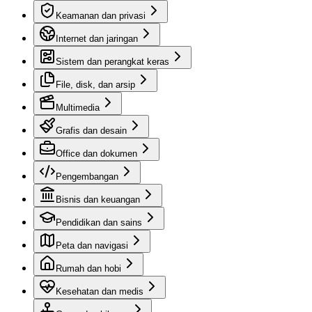
Keamanan dan privasi
Internet dan jaringan
Sistem dan perangkat keras
File, disk, dan arsip
Multimedia
Grafis dan desain
Office dan dokumen
Pengembangan
Bisnis dan keuangan
Pendidikan dan sains
Peta dan navigasi
Rumah dan hobi
Kesehatan dan medis