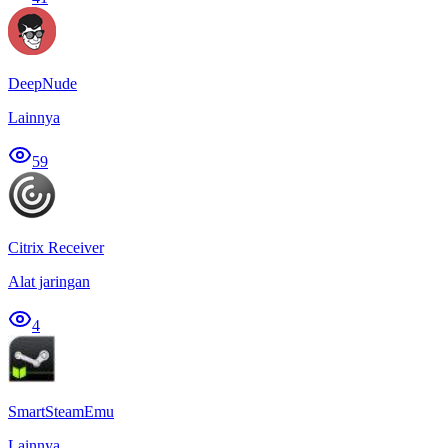
DeepNude
Lainnya
59
Citrix Receiver
Alat jaringan
4
SmartSteamEmu
Lainnya