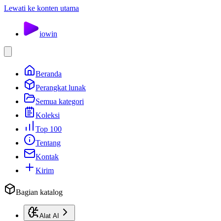
Lewati ke konten utama
io
win
Beranda
Perangkat lunak
Semua kategori
Koleksi
Top 100
Tentang
Kontak
Kirim
Bagian katalog
Alat AI