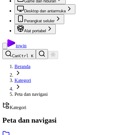
Game dan hiburan
Desktop dan antarmuka
Perangkat seluler
Alat portabel
io
win
Cari
Ctrl K
Beranda
Kategori
Peta dan navigasi
Kategori
Peta dan navigasi